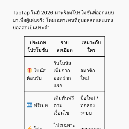
TapTap ในปี 2026 มาพร้อมโปรโมชันที่ออกแบบ
มาเพื่อผู้เล่นจริง โดยเฉพาะคนที่ดูบอลสดและแทง
บอลสดเป็นประจำ
ประเภท
ราย
เหมาะกับ
โปรโมชัน
ละเอียด
ใคร
รับโบนัส
โบนัส
เพิ่มจาก
สมาชิก
ต้อนรับ
ยอดฝาก
ใหม่
แรก
เดิมพันฟรี
มือใหม่ /
ฟรีเบท
ตาม
ทดลอง
เงื่อนไข
ระบบ
โปรเฉพาะ
โปร
สายดูบอล