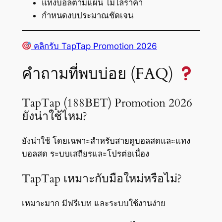
แทงบอลตามแผน ไม่ไล่ราคา
กำหนดงบประมาณชัดเจน
คลิกรับ TapTap Promotion 2026
คำถามที่พบบ่อย (FAQ)
TapTap (188BET) Promotion 2026
ยังน่าใช้ไหม?
ยังน่าใช้ โดยเฉพาะสำหรับสายดูบอลสดและแทง
บอลสด ระบบเสถียรและโปรต่อเนื่อง
TapTap เหมาะกับมือใหม่หรือไม่?
เหมาะมาก มีฟรีเบท และระบบใช้งานง่าย