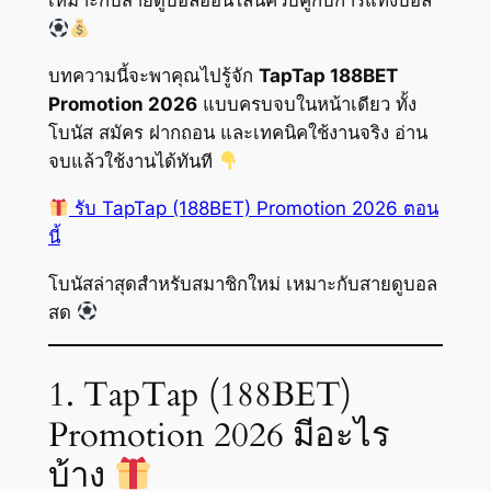
เหมาะกับสายดูบอลออนไลน์ควบคู่กับการแทงบอล
บทความนี้จะพาคุณไปรู้จัก
TapTap 188BET
Promotion 2026
แบบครบจบในหน้าเดียว ทั้ง
โบนัส สมัคร ฝากถอน และเทคนิคใช้งานจริง อ่าน
จบแล้วใช้งานได้ทันที
รับ TapTap (188BET) Promotion 2026 ตอน
นี้
โบนัสล่าสุดสำหรับสมาชิกใหม่ เหมาะกับสายดูบอล
สด
1. TapTap (188BET)
Promotion 2026 มีอะไร
บ้าง