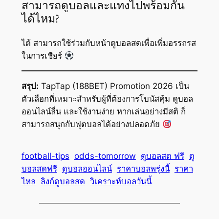
สามารถดูบอลและแทงไปพร้อมกัน
ได้ไหม?
ได้ สามารถใช้ร่วมกับหน้าดูบอลสดเพื่อเพิ่มอรรถรส
ในการเชียร์
สรุป:
TapTap (188BET) Promotion 2026 เป็น
ตัวเลือกที่เหมาะสำหรับผู้ที่ต้องการโบนัสคุ้ม ดูบอล
ออนไลน์ลื่น และใช้งานง่าย หากเล่นอย่างมีสติ ก็
สามารถสนุกกับฟุตบอลได้อย่างปลอดภัย
football-tips
odds-tomorrow
ดูบอลสด ฟรี
ดู
บอลสดฟรี
ดูบอลออนไลน์
ราคาบอลพรุ่งนี้
ราคา
ไหล
ลิงก์ดูบอลสด
วิเคราะห์บอลวันนี้