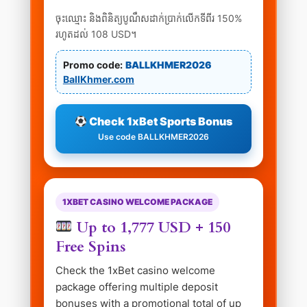
ចុះឈ្មោះ និងពិនិត្យបូណឹសដាក់ប្រាក់លើកទីពីរ 150%
រហូតដល់ 108 USD។
Promo code:
BALLKHMER2026
BallKhmer.com
Check 1xBet Sports Bonus
Use code BALLKHMER2026
1XBET CASINO WELCOME PACKAGE
Up to 1,777 USD + 150
Free Spins
Check the 1xBet casino welcome
package offering multiple deposit
bonuses with a promotional total of up