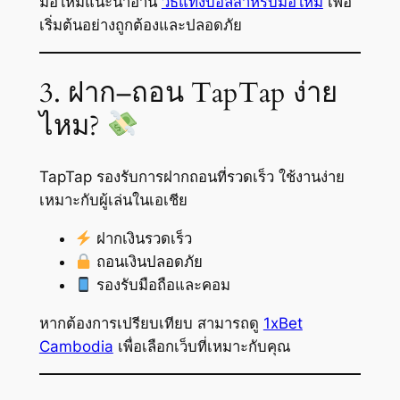
มือใหม่แนะนำอ่าน
วิธีแทงบอลสำหรับมือใหม่
เพื่อ
เริ่มต้นอย่างถูกต้องและปลอดภัย
3. ฝาก–ถอน TapTap ง่าย
ไหม?
TapTap รองรับการฝากถอนที่รวดเร็ว ใช้งานง่าย
เหมาะกับผู้เล่นในเอเชีย
ฝากเงินรวดเร็ว
ถอนเงินปลอดภัย
รองรับมือถือและคอม
หากต้องการเปรียบเทียบ สามารถดู
1xBet
Cambodia
เพื่อเลือกเว็บที่เหมาะกับคุณ