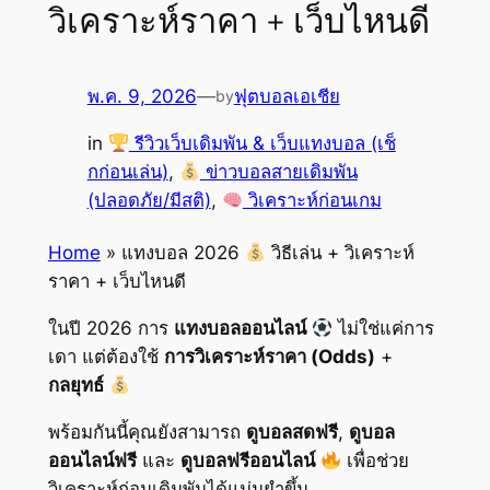
วิเคราะห์ราคา + เว็บไหนดี
พ.ค. 9, 2026
—
ฟุตบอลเอเชีย
by
in
รีวิวเว็บเดิมพัน & เว็บแทงบอล (เช็
กก่อนเล่น)
, 
ข่าวบอลสายเดิมพัน
(ปลอดภัย/มีสติ)
, 
วิเคราะห์ก่อนเกม
Home
»
แทงบอล 2026
วิธีเล่น + วิเคราะห์
ราคา + เว็บไหนดี
ในปี 2026 การ
แทงบอลออนไลน์
ไม่ใช่แค่การ
เดา แต่ต้องใช้
การวิเคราะห์ราคา (Odds)
+
กลยุทธ์
พร้อมกันนี้คุณยังสามารถ
ดูบอลสดฟรี
,
ดูบอล
ออนไลน์ฟรี
และ
ดูบอลฟรีออนไลน์
เพื่อช่วย
วิเคราะห์ก่อนเดิมพันได้แม่นยำขึ้น