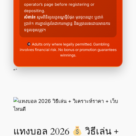
operator’s page before registering or
depositing.
សំខាន់៖
សូមពិនិត្យលក្ខខណ្ឌថ្មីបំផុត មុនចុះឈ្មោះ ឬដាក់
ប្រាក់។ ការភ្នាល់គួរតែជាការកម្សាន្ត និងត្រូវលេងដោយមានការ
ទទួលខុសត្រូវ។
Adults only where legally permitted. Gambling
involves financial risk. No bonus or promotion guarantees
winnings.
“`
แทงบอล 2026
วิธีเล่น +