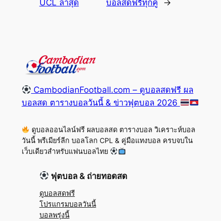
UCL ล่าสุด
บอลสดฟรีทุกคู่
→
CambodianFootball.com – ดูบอลสดฟรี ผล
บอลสด ตารางบอลวันนี้ & ข่าวฟุตบอล 2026
ดูบอลออนไลน์ฟรี ผลบอลสด ตารางบอล วิเคราะห์บอล
วันนี้ พรีเมียร์ลีก บอลโลก CPL & คู่มือแทงบอล ครบจบใน
เว็บเดียวสำหรับแฟนบอลไทย
ฟุตบอล & ถ่ายทอดสด
ดูบอลสดฟรี
โปรแกรมบอลวันนี้
บอลพรุ่งนี้