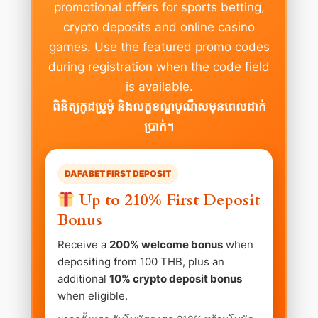
promotional offers for sports betting,
crypto deposits and online casino
games. Use the featured promo codes
during registration when the code field
is available.
ពិនិត្យកូដប្រូម៉ូ និងលក្ខខណ្ឌបូណឹសមុនពេលដាក់
ប្រាក់។
DAFABET FIRST DEPOSIT
Up to 210% First Deposit
Bonus
Receive a
200% welcome bonus
when
depositing from 100 THB, plus an
additional
10% crypto deposit bonus
when eligible.