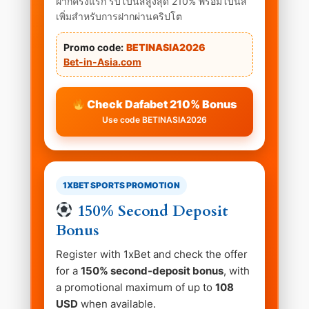
ฝากครั้งแรก รับโบนัสสูงสุด 210% พร้อมโบนัส
เพิ่มสำหรับการฝากผ่านคริปโต
Promo code:
BETINASIA2026
Bet-in-Asia.com
Check Dafabet 210% Bonus
Use code BETINASIA2026
1XBET SPORTS PROMOTION
150% Second Deposit
Bonus
Register with 1xBet and check the offer
for a
150% second-deposit bonus
, with
a promotional maximum of up to
108
USD
when available.