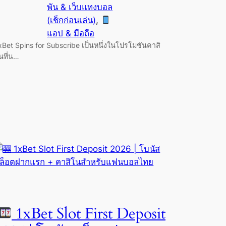
พัน & เว็บแทงบอล
(เช็กก่อนเล่น)
, 
แอป & มือถือ
xBet Spins for Subscribe เป็นหนึ่งในโปรโมชันคาสิ
นที่น…
1xBet Slot First Deposit