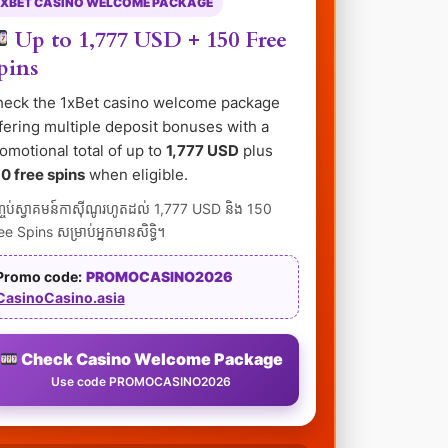
1XBET CASINO WELCOME PACKAGE
Up to 1,777 USD + 150 Free
pins
eck the 1xBet casino welcome package
fering multiple deposit bonuses with a
omotional total of up to
1,777 USD
plus
0 free spins
when eligible.
្ចប់ស្វាគមន៍កាស៊ីណូរហូតដល់ 1,777 USD និង 150
ee Spins សម្រាប់អ្នកមានសិទ្ធិ។
Promo code:
PROMOCASINO2026
CasinoCasino.asia
Check Casino Welcome Package
Use code PROMOCASINO2026