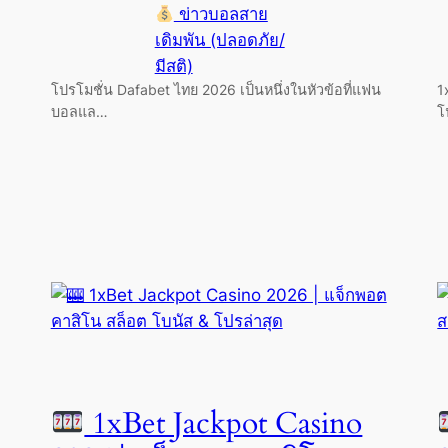
ข่าวบอลสาย
เดิมพัน (ปลอดภัย/
มีสติ)
โปรโมชั่น Dafabet ไทย 2026 เป็นหนึ่งในหัวข้อที่แฟน
1
บอลแล…
โ
1xBet Jackpot Casino