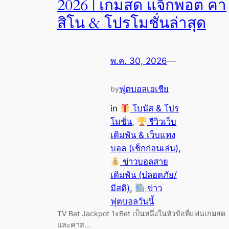
2026 | เกมสด แจ็กพอต คา
สิโน & โปรโมชั่นล่าสุด
พ.ค. 30, 2026
—
ฟุตบอลเอเชีย
by
in
โบนัส & โปร
โมชั่น
, 
รีวิวเว็บ
เดิมพัน & เว็บแทง
บอล (เช็กก่อนเล่น)
, 
ข่าวบอลสาย
เดิมพัน (ปลอดภัย/
มีสติ)
, 
ข่าว
ฟุตบอลวันนี้
TV Bet Jackpot 1xBet เป็นหนึ่งในหัวข้อที่แฟนเกมสด
และคาส…