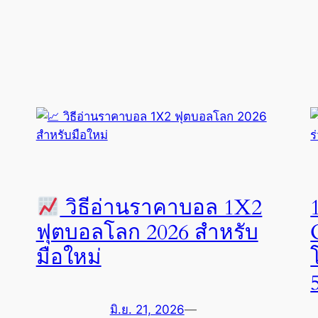
วิธีอ่านราคาบอล 1X2
ฟุตบอลโลก 2026 สำหรับ
มือใหม่
มิ.ย. 21, 2026
—