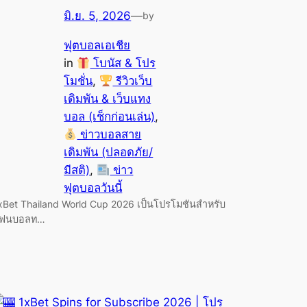
มิ.ย. 5, 2026
—
by
ฟุตบอลเอเชีย
in
โบนัส & โปร
โมชั่น
, 
รีวิวเว็บ
เดิมพัน & เว็บแทง
บอล (เช็กก่อนเล่น)
, 
ข่าวบอลสาย
เดิมพัน (ปลอดภัย/
มีสติ)
, 
ข่าว
ฟุตบอลวันนี้
xBet Thailand World Cup 2026 เป็นโปรโมชันสำหรับ
ฟนบอลท…