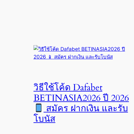
วิธีใช้โค้ด Dafabet
BETINASIA2026 ปี 2026
สมัคร ฝากเงิน และรับ
โบนัส