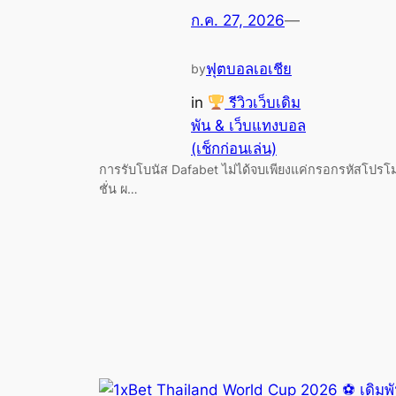
ก.ค. 27, 2026
—
ฟุตบอลเอเชีย
by
in
รีวิวเว็บเดิม
พัน & เว็บแทงบอล
(เช็กก่อนเล่น)
การรับโบนัส Dafabet ไม่ได้จบเพียงแค่กรอกรหัสโปรโ
ชั่น ผ…