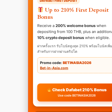
DAFABET FIRST DEPOSIT
Up to 210% First Deposit
Bonus
Receive a
200% welcome bonus
when
depositing from 100 THB, plus an addition
10% crypto deposit bonus
when eligible.
ฝากครั้งแรก รับโบนัสสูงสุด 210% พร้อมโบนัสเพิ่
สำหรับการฝากผ่านคริปโต
Promo code:
BETINASIA2026
Bet-in-Asia.com
Check Dafabet 210% Bonus
Use code BETINASIA2026