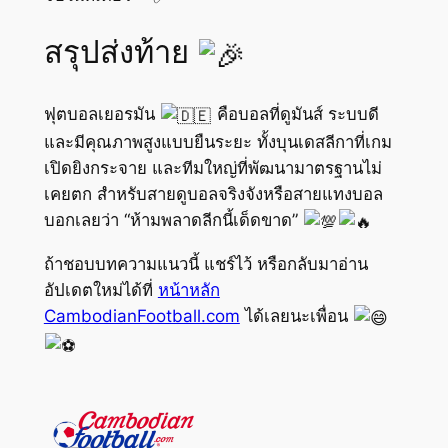
สรุปส่งท้าย
ฟุตบอลเยอรมัน
คือบอลที่ดูมันส์ ระบบดี
และมีคุณภาพสูงแบบยืนระยะ ทั้งบุนเดสลีกาที่เกม
เปิดยิงกระจาย และทีมใหญ่ที่พัฒนามาตรฐานไม่
เคยตก สำหรับสายดูบอลจริงจังหรือสายแทงบอล
บอกเลยว่า “ห้ามพลาดลีกนี้เด็ดขาด”
ถ้าชอบบทความแนวนี้ แชร์ไว้ หรือกลับมาอ่าน
อัปเดตใหม่ได้ที่
หน้าหลัก
CambodianFootball.com
ได้เลยนะเพื่อน