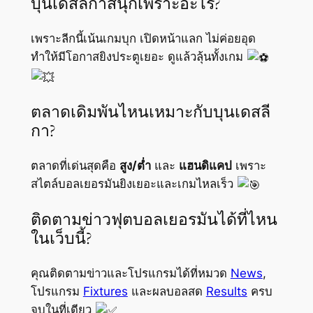
บุนเดสลีกาสนุกเพราะอะไร?
เพราะลีกนี้เน้นเกมบุก เปิดหน้าแลก ไม่ค่อยอุด
ทำให้มีโอกาสยิงประตูเยอะ ดูแล้วลุ้นทั้งเกม
ตลาดเดิมพันไหนเหมาะกับบุนเดสลี
กา?
ตลาดที่เด่นสุดคือ
สูง/ต่ำ
และ
แฮนดิแคป
เพราะ
สไตล์บอลเยอรมันยิงเยอะและเกมไหลเร็ว
ติดตามข่าวฟุตบอลเยอรมันได้ที่ไหน
ในเว็บนี้?
คุณติดตามข่าวและโปรแกรมได้ที่หมวด
News
,
โปรแกรม
Fixtures
และผลบอลสด
Results
ครบ
จบในที่เดียว