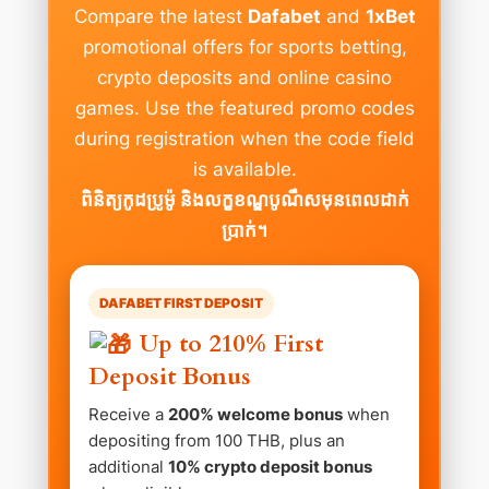
Compare the latest
Dafabet
and
1xBet
promotional offers for sports betting,
crypto deposits and online casino
games. Use the featured promo codes
during registration when the code field
is available.
ពិនិត្យកូដប្រូម៉ូ និងលក្ខខណ្ឌបូណឹសមុនពេលដាក់
ប្រាក់។
DAFABET FIRST DEPOSIT
Up to 210% First
Deposit Bonus
Receive a
200% welcome bonus
when
depositing from 100 THB, plus an
additional
10% crypto deposit bonus