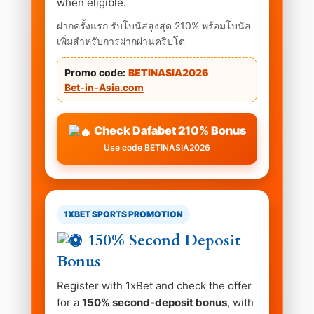
when eligible.
ฝากครั้งแรก รับโบนัสสูงสุด 210% พร้อมโบนัส
เพิ่มสำหรับการฝากผ่านคริปโต
Promo code:
BETINASIA2026
Bet-in-Asia.com
Check Dafabet 210% Bonus
Use code BETINASIA2026
1XBET SPORTS PROMOTION
150% Second Deposit
Bonus
Register with 1xBet and check the offer
for a
150% second-deposit bonus
, with