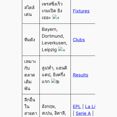
เพรสซิ่งเร็ว
สไตล์
เกมเปิด ยิง
Fixtures
เด่น
เยอะ
Bayern,
Dortmund,
ทีมดัง
Clubs
Leverkusen,
Leipzig
เหมาะ
สูง/ต่ำ, แฮนดิ
กับ
แคป, ยิงครึ่ง
ตลาด
Results
แรก
เดิม
พัน
ลีกอื่น
อังกฤษ,
ใน
EPL
|
La Liga
สเปน, อิตาลี,
สายตา
|
Serie A
|