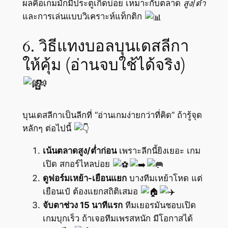
ผลคือเกมมักมีประตูเกิดบ่อย เหมาะกับตลาด
สูง/ต่ำ
และการเล่นแบบวิเคราะห์แท็กติก
6. วิธีแทงบอลบุนเดสลีกา
ให้คุ้ม (อ่านจบใช้ได้จริง)
บุนเดสลีกาเป็นลีกที่ “อ่านเกมง่ายกว่าที่คิด” ถ้ารู้จุด
หลักๆ ต่อไปนี้
เน้นตลาดสูง/ต่ำก่อน
เพราะลีกนี้ยิงเยอะ เกม
เปิด สกอร์ไหลบ่อย
ดูฟอร์มเหย้า-เยือนแยก
บางทีมเหย้าโหด แต่
เยือนเป๋ ต้องแยกสถิติเสมอ
จับตาช่วง 15 นาทีแรก
ทีมเยอรมันชอบเปิด
เกมบุกเร็ว ถ้าเจอทีมเพรสหนัก มีโอกาสได้