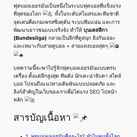
ฟุตบอลเยอรมันเป็นหนึ่งในระบบฟุตบอลที่แข็งแรง
ที่สุดของโลก
ทั้งในระดับสโมสรและทีมชาติ
จุดเด่นคือเกมเพรสซิ่งดุดัน ระบบทีมแน่น และการ
พัฒนาเยาวชนแบบจริงจัง ทำให้
บุนเดสลีกา
(Bundesliga)
กลายเป็นลีกที่ดูสนุก ยิงกันเยอะ
และเหมาะกับสายดูบอล + สายแทงบอลสุดๆ
บทความนี้จะพาไปรู้จักฟุตบอลเยอรมันแบบครบ
เครื่อง ตั้งแต่ลีกสูงสุด ทีมดัง นักเตะน่าจับตา สไตล์
บอล ไปจนถึงแนวทางเดิมพันแบบปลอดภัย และ
ลิงก์สำคัญในเว็บของเราเพื่อไต่แรง SEO ไปหน้า
หลัก
สารบัญเนื้อหา
1. ฟุตบอลเยอรมันคืออะไร? ทำไมคนทั้งโลก