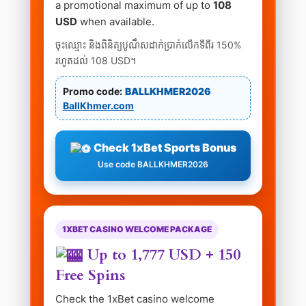
a promotional maximum of up to
108
USD
when available.
ចុះឈ្មោះ និងពិនិត្យបូណឹសដាក់ប្រាក់លើកទីពីរ 150%
រហូតដល់ 108 USD។
Promo code:
BALLKHMER2026
BallKhmer.com
Check 1xBet Sports Bonus
Use code BALLKHMER2026
1XBET CASINO WELCOME PACKAGE
Up to 1,777 USD + 150
Free Spins
Check the 1xBet casino welcome