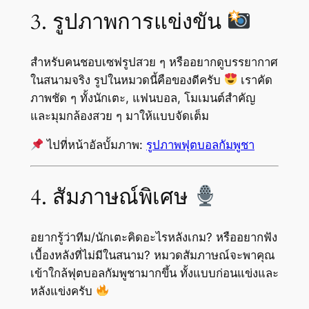
3. รูปภาพการแข่งขัน
สำหรับคนชอบเซฟรูปสวย ๆ หรืออยากดูบรรยากาศ
ในสนามจริง รูปในหมวดนี้คือของดีครับ
เราคัด
ภาพชัด ๆ ทั้งนักเตะ, แฟนบอล, โมเมนต์สำคัญ
และมุมกล้องสวย ๆ มาให้แบบจัดเต็ม
ไปที่หน้าอัลบั้มภาพ:
รูปภาพฟุตบอลกัมพูชา
4. สัมภาษณ์พิเศษ
อยากรู้ว่าทีม/นักเตะคิดอะไรหลังเกม? หรืออยากฟัง
เบื้องหลังที่ไม่มีในสนาม? หมวดสัมภาษณ์จะพาคุณ
เข้าใกล้ฟุตบอลกัมพูชามากขึ้น ทั้งแบบก่อนแข่งและ
หลังแข่งครับ