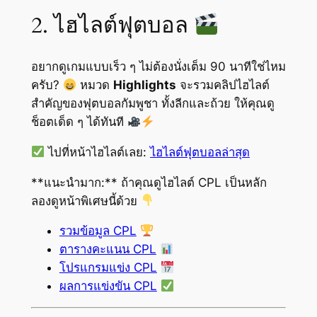
2. ไฮไลต์ฟุตบอล
อยากดูเกมแบบเร็ว ๆ ไม่ต้องนั่งเต็ม 90 นาทีใช่ไหม
ครับ?
หมวด
Highlights
จะรวมคลิปไฮไลต์
สำคัญของฟุตบอลกัมพูชา ทั้งลีกและถ้วย ให้คุณดู
ช็อตเด็ด ๆ ได้ทันที
ไปที่หน้าไฮไลต์เลย:
ไฮไลต์ฟุตบอลล่าสุด
**แนะนำมาก:** ถ้าคุณดูไฮไลต์ CPL เป็นหลัก
ลองดูหน้าพิเศษนี้ด้วย
รวมข้อมูล CPL
ตารางคะแนน CPL
โปรแกรมแข่ง CPL
ผลการแข่งขัน CPL