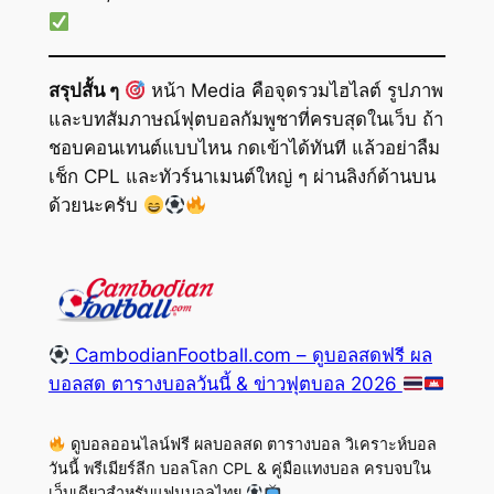
สรุปสั้น ๆ
หน้า Media คือจุดรวมไฮไลต์ รูปภาพ
และบทสัมภาษณ์ฟุตบอลกัมพูชาที่ครบสุดในเว็บ ถ้า
ชอบคอนเทนต์แบบไหน กดเข้าได้ทันที แล้วอย่าลืม
เช็ก CPL และทัวร์นาเมนต์ใหญ่ ๆ ผ่านลิงก์ด้านบน
ด้วยนะครับ
CambodianFootball.com – ดูบอลสดฟรี ผล
บอลสด ตารางบอลวันนี้ & ข่าวฟุตบอล 2026
ดูบอลออนไลน์ฟรี ผลบอลสด ตารางบอล วิเคราะห์บอล
วันนี้ พรีเมียร์ลีก บอลโลก CPL & คู่มือแทงบอล ครบจบใน
เว็บเดียวสำหรับแฟนบอลไทย