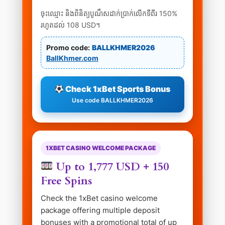
ចុះឈ្មោះ និងពិនិត្យបូណឹសដាក់ប្រាក់លើកទីពីរ 150%
រហូតដល់ 108 USD។
Promo code:
BALLKHMER2026
BallKhmer.com
Check 1xBet Sports Bonus
Use code BALLKHMER2026
1XBET CASINO WELCOME PACKAGE
Up to 1,777 USD + 150
Free Spins
Check the 1xBet casino welcome
package offering multiple deposit
bonuses with a promotional total of up