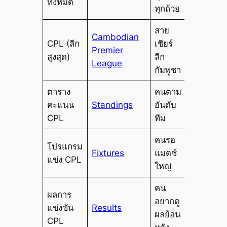
ทั้งหมด
ทุกถ้วย
สาย
Cambodian
CPL (ลีก
เชียร์
Premier
สูงสุด)
ลีก
League
กัมพูชา
ตาราง
คนตาม
คะแนน
Standings
อันดับ
CPL
ทีม
คนรอ
โปรแกรม
Fixtures
แมตช์
แข่ง CPL
ใหญ่
คน
ผลการ
อยากดู
แข่งขัน
Results
ผลย้อน
CPL