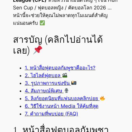
League (CPL)
หรือทัวร์นาเมนต์ใหญ่ ๆ เช่น Hun
Sen Cup / ฟุตบอลหญิง / คัดบอลโลก 2026 …
หน้านี้จะช่วยให้คุณไม่พลาดทุกโมเมนต์สำคัญ
แน่นอนครับ
สารบัญ (คลิกไปอ่านได้
เลย)
1. หน้าสื่อฟุตบอลกัมพูชาคืออะไร?
2. ไฮไลต์ฟุตบอล
3. รูปภาพการแข่งขัน
4. สัมภาษณ์พิเศษ
5. ลิงก์ยอดนิยมที่แฟนบอลคลิกบ่อย
6. วิธีใช้งานหน้า Media ให้คุ้มที่สุด
7. คำถามที่พบบ่อย (FAQ)
1. หน้าสื่อฟุตบอลกัมพูชา