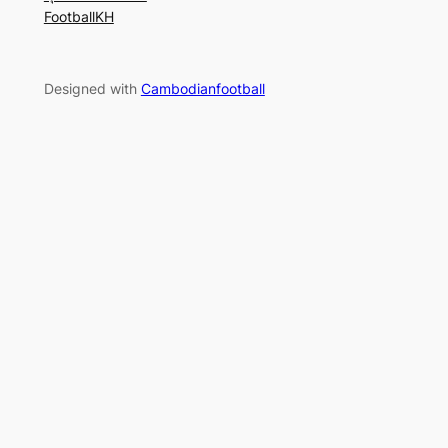
FootballKH
Designed with
Cambodianfootball