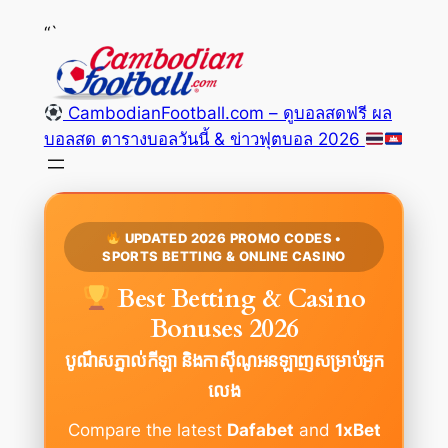
ข้าม
“`
ไป
ยัง
เนื้อหา
CambodianFootball.com – ดูบอลสดฟรี ผล
บอลสด ตารางบอลวันนี้ & ข่าวฟุตบอล 2026
UPDATED 2026 PROMO CODES •
SPORTS BETTING & ONLINE CASINO
Best Betting & Casino
Bonuses 2026
បូណឹសភ្នាល់កីឡា និងកាស៊ីណូអនឡាញសម្រាប់អ្នក
លេង
Compare the latest
Dafabet
and
1xBet