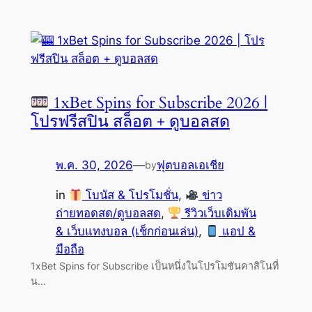
1xBet Spins for Subscribe 2026 |
โปรฟรีสปิน สล็อต + ดูบอลสด
พ.ค. 30, 2026
—
ฟุตบอลเอเชีย
by
in
โบนัส & โปรโมชั่น
, 
ข่าว
ถ่ายทอดสด/ดูบอลสด
, 
รีวิวเว็บเดิมพัน
& เว็บแทงบอล (เช็กก่อนเล่น)
, 
แอป &
มือถือ
1xBet Spins for Subscribe เป็นหนึ่งในโปรโมชันคาสิโนที่
น…