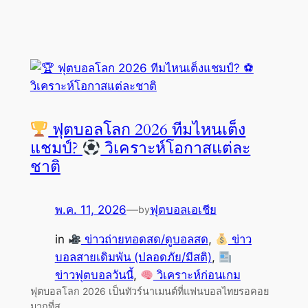
ฟุตบอลโลก 2026 ทีมไหนเต็ง
แชมป์?
วิเคราะห์โอกาสแต่ละ
ชาติ
พ.ค. 11, 2026
—
ฟุตบอลเอเชีย
by
in
ข่าวถ่ายทอดสด/ดูบอลสด
, 
ข่าว
บอลสายเดิมพัน (ปลอดภัย/มีสติ)
, 
ข่าวฟุตบอลวันนี้
, 
วิเคราะห์ก่อนเกม
ฟุตบอลโลก 2026 เป็นทัวร์นาเมนต์ที่แฟนบอลไทยรอคอย
มากที่ส…