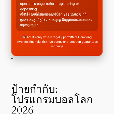
operator’s page before registering or
depositing.
សំខាន់៖
សូមពិនិត្យលក្ខខណ្ឌថ្មីបំផុត មុនចុះឈ្មោះ ឬដាក់
ប្រាក់។ ការភ្នាល់គួរតែជាការកម្សាន្ត និងត្រូវលេងដោយមានការ
ទទួលខុសត្រូវ។
Adults only where legally permitted. Gambling
involves financial risk. No bonus or promotion guarantees
winnings.
“`
ป้ายกำกับ:
โปรแกรมบอลโลก
2026