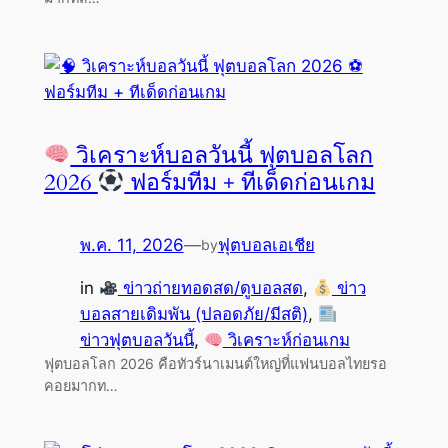
วิเคราะห์บอลวันนี้ ฟุตบอลโลก
2026
ฟอร์มทีม + ทีเด็ดก่อนเกม
พ.ค. 11, 2026
—
ฟุตบอลเอเชีย
by
in
ข่าวถ่ายทอดสด/ดูบอลสด
, 
ข่าว
บอลสายเดิมพัน (ปลอดภัย/มีสติ)
, 
ข่าวฟุตบอลวันนี้
, 
วิเคราะห์ก่อนเกม
ฟุตบอลโลก 2026 คือทัวร์นาเมนต์ใหญ่ที่แฟนบอลไทยรอ
คอยมากท…