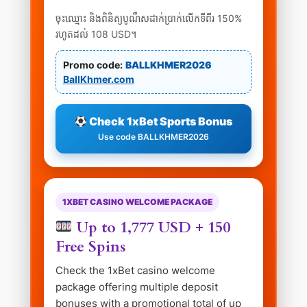
ចុះឈ្មោះ និងពិនិត្យបូណឹសដាក់ប្រាក់លើកទីពីរ 150%
រហូតដល់ 108 USD។
Promo code:
BALLKHMER2026
BallKhmer.com
Check 1xBet Sports Bonus
Use code BALLKHMER2026
1XBET CASINO WELCOME PACKAGE
Up to 1,777 USD + 150
Free Spins
Check the 1xBet casino welcome
package offering multiple deposit
bonuses with a promotional total of up