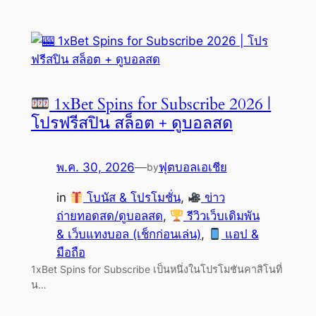
1xBet Spins for Subscribe 2026 |
โปรฟรีสปิน สล็อต + ดูบอลสด
พ.ค. 30, 2026
—
ฟุตบอลเอเชีย
by
in
โบนัส & โปรโมชั่น
, 
ข่าว
ถ่ายทอดสด/ดูบอลสด
, 
รีวิวเว็บเดิมพัน
& เว็บแทงบอล (เช็กก่อนเล่น)
, 
แอป &
มือถือ
1xBet Spins for Subscribe เป็นหนึ่งในโปรโมชันคาสิโนที่
น…