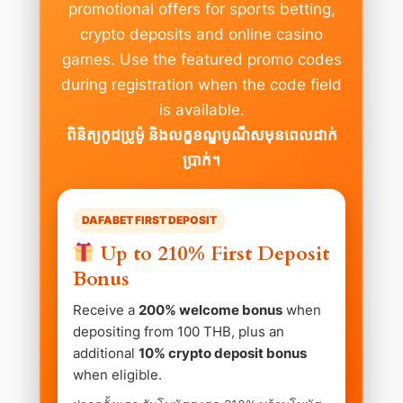
promotional offers for sports betting,
crypto deposits and online casino
games. Use the featured promo codes
during registration when the code field
is available.
ពិនិត្យកូដប្រូម៉ូ និងលក្ខខណ្ឌបូណឹសមុនពេលដាក់
ប្រាក់។
DAFABET FIRST DEPOSIT
Up to 210% First Deposit
Bonus
Receive a
200% welcome bonus
when
depositing from 100 THB, plus an
additional
10% crypto deposit bonus
when eligible.