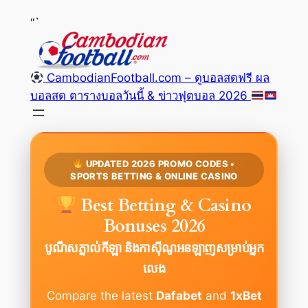
ข้าม
“`
ไป
ยัง
เนื้อหา
CambodianFootball.com – ดูบอลสดฟรี ผล
บอลสด ตารางบอลวันนี้ & ข่าวฟุตบอล 2026
UPDATED 2026 PROMO CODES •
SPORTS BETTING & ONLINE CASINO
Best Betting & Casino
Bonuses 2026
បូណឹសភ្នាល់កីឡា និងកាស៊ីណូអនឡាញសម្រាប់អ្នក
លេង
Compare the latest
Dafabet
and
1xBet