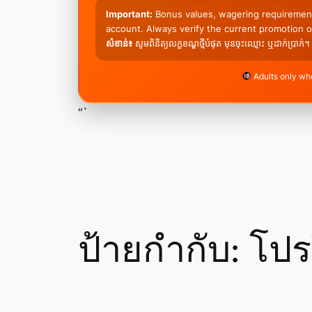
Important:
Bonus values, wagering requirement
account. Always verify the current promotion o
សំខាន់៖
សូមពិនិត្យលក្ខខណ្ឌថ្មីបំផុត មុនចុះឈ្មោះ ឬដាក់ប្រាក
Adults only whe
“`
ป้ายกำกับ:
โปร