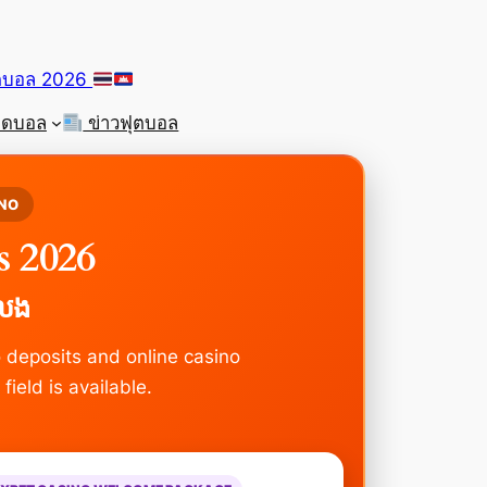
ุตบอล 2026
ด็ดบอล
ข่าวฟุตบอล
INO
s 2026
លេង
o deposits and online casino
ield is available.