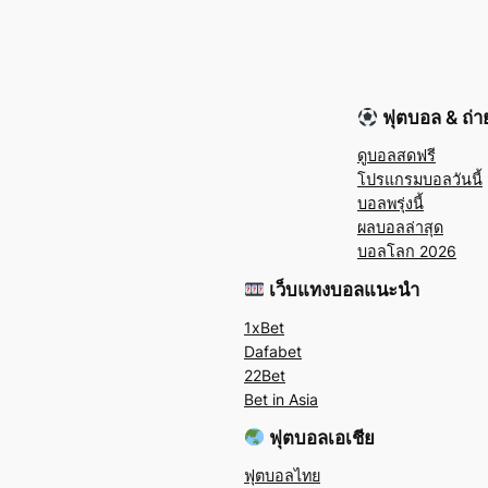
ฟุตบอล & ถ่
ดูบอลสดฟรี
โปรแกรมบอลวันนี้
บอลพรุ่งนี้
ผลบอลล่าสุด
บอลโลก 2026
เว็บแทงบอลแนะนำ
1xBet
Dafabet
22Bet
Bet in Asia
ฟุตบอลเอเชีย
ฟุตบอลไทย