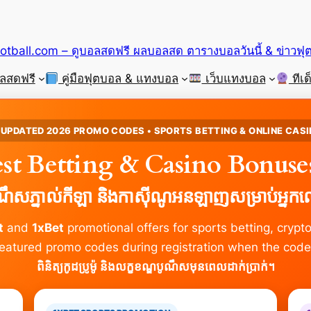
ball.com – ดูบอลสดฟรี ผลบอลสด ตารางบอลวันนี้ & ข่าวฟ
ลสดฟรี
คู่มือฟุตบอล & แทงบอล
เว็บแทงบอล
ทีเ
UPDATED 2026 PROMO CODES • SPORTS BETTING & ONLINE CAS
st Betting & Casino Bonuse
ណឹសភ្នាល់កីឡា និងកាស៊ីណូអនឡាញសម្រាប់អ្នក
t
and
1xBet
promotional offers for sports betting, crypt
atured promo codes during registration when the code f
ពិនិត្យកូដប្រូម៉ូ និងលក្ខខណ្ឌបូណឹសមុនពេលដាក់ប្រាក់។