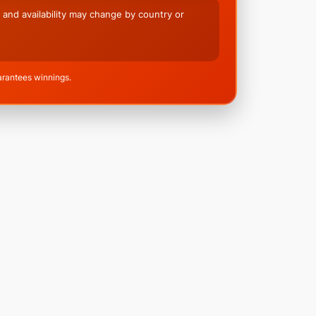
nd availability may change by country or
arantees winnings.