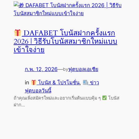
DAFABET โบนัสฝากครั้งแรก
2026 | วิธีรับโบนัสสมาชิกใหม่แบบ
เข้าใจง่าย
ก.พ. 12, 2026
—
ฟุตบอลเอเชีย
by
in
โบนัส & โปรโมชั่น
, 
ข่าว
ฟุตบอลวันนี้
ถ้าคุณเพิ่งสมัครใหม่และอยากเริ่มต้นแบบคุ้ม ๆ
โบนัส
ฝาก…