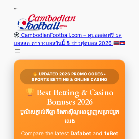
ข้าม
“`
ไป
ยัง
เนื้อหา
CambodianFootball.com – ดูบอลสดฟรี ผล
บอลสด ตารางบอลวันนี้ & ข่าวฟุตบอล 2026
UPDATED 2026 PROMO CODES •
SPORTS BETTING & ONLINE CASINO
Best Betting & Casino
Bonuses 2026
បូណឹសភ្នាល់កីឡា និងកាស៊ីណូអនឡាញសម្រាប់អ្នក
លេង
Compare the latest
Dafabet
and
1xBet