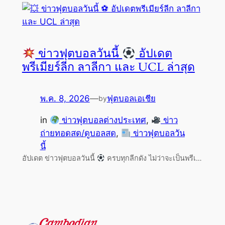
ข่าวฟุตบอลวันนี้
อัปเดต
พรีเมียร์ลีก ลาลีกา และ UCL ล่าสุด
พ.ค. 8, 2026
—
ฟุตบอลเอเชีย
by
in
ข่าวฟุตบอลต่างประเทศ
, 
ข่าว
ถ่ายทอดสด/ดูบอลสด
, 
ข่าวฟุตบอลวัน
นี้
อัปเดต ข่าวฟุตบอลวันนี้
ครบทุกลีกดัง ไม่ว่าจะเป็นพรีเ…