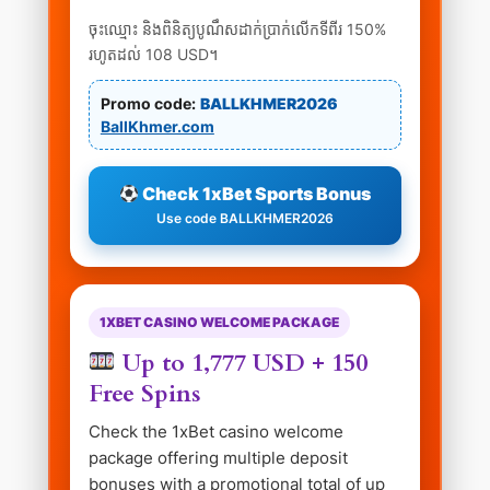
ចុះឈ្មោះ និងពិនិត្យបូណឹសដាក់ប្រាក់លើកទីពីរ 150%
រហូតដល់ 108 USD។
Promo code:
BALLKHMER2026
BallKhmer.com
Check 1xBet Sports Bonus
Use code BALLKHMER2026
1XBET CASINO WELCOME PACKAGE
Up to 1,777 USD + 150
Free Spins
Check the 1xBet casino welcome
package offering multiple deposit
bonuses with a promotional total of up