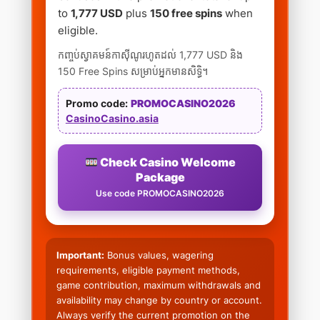
to
1,777 USD
plus
150 free spins
when
eligible.
កញ្ចប់ស្វាគមន៍កាស៊ីណូរហូតដល់ 1,777 USD និង
150 Free Spins សម្រាប់អ្នកមានសិទ្ធិ។
Promo code:
PROMOCASINO2026
CasinoCasino.asia
Check Casino Welcome
Package
Use code PROMOCASINO2026
Important:
Bonus values, wagering
requirements, eligible payment methods,
game contribution, maximum withdrawals and
availability may change by country or account.
Always verify the current promotion on the