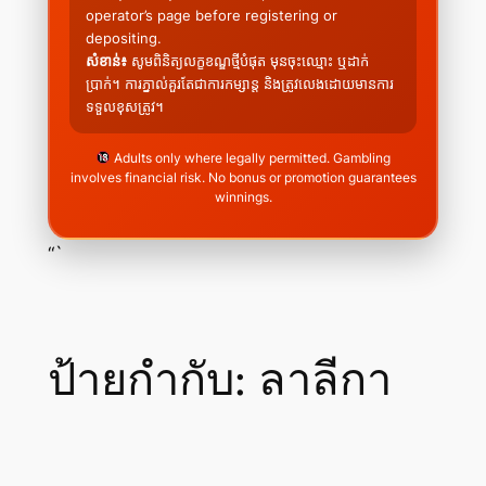
operator’s page before registering or
depositing.
សំខាន់៖
សូមពិនិត្យលក្ខខណ្ឌថ្មីបំផុត មុនចុះឈ្មោះ ឬដាក់
ប្រាក់។ ការភ្នាល់គួរតែជាការកម្សាន្ត និងត្រូវលេងដោយមានការ
ទទួលខុសត្រូវ។
Adults only where legally permitted. Gambling
involves financial risk. No bonus or promotion guarantees
winnings.
“`
ป้ายกำกับ:
ลาลีกา