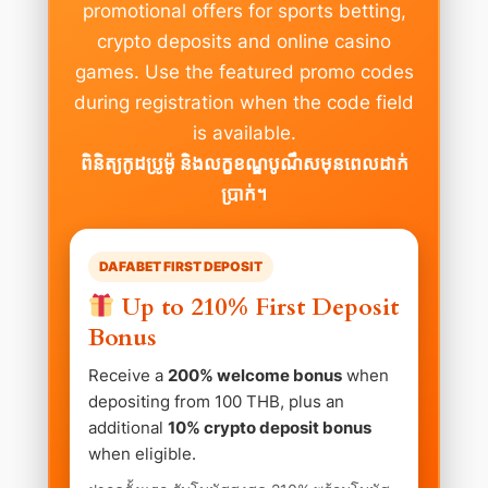
promotional offers for sports betting,
crypto deposits and online casino
games. Use the featured promo codes
during registration when the code field
is available.
ពិនិត្យកូដប្រូម៉ូ និងលក្ខខណ្ឌបូណឹសមុនពេលដាក់
ប្រាក់។
DAFABET FIRST DEPOSIT
Up to 210% First Deposit
Bonus
Receive a
200% welcome bonus
when
depositing from 100 THB, plus an
additional
10% crypto deposit bonus
when eligible.