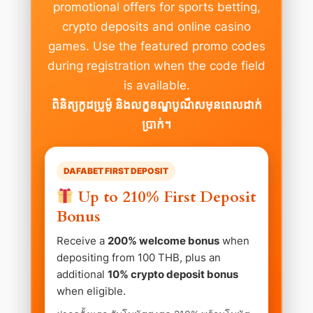
promotional offers for sports betting,
crypto deposits and online casino
games. Use the featured promo codes
during registration when the code field
is available.
ពិនិត្យកូដប្រូម៉ូ និងលក្ខខណ្ឌបូណឹសមុនពេលដាក់
ប្រាក់។
DAFABET FIRST DEPOSIT
Up to 210% First Deposit
Bonus
Receive a
200% welcome bonus
when
depositing from 100 THB, plus an
additional
10% crypto deposit bonus
when eligible.