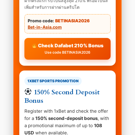
ฝากครั้งแรก รับโบนัสสูงสุด 210% พร้อมโบนัส
เพิ่มสำหรับการฝากผ่านคริปโต
Promo code:
BETINASIA2026
Bet-in-Asia.com
Check Dafabet 210% Bonus
Use code BETINASIA2026
1XBET SPORTS PROMOTION
150% Second Deposit
Bonus
Register with 1xBet and check the offer
for a
150% second-deposit bonus
, with
a promotional maximum of up to
108
USD
when available.