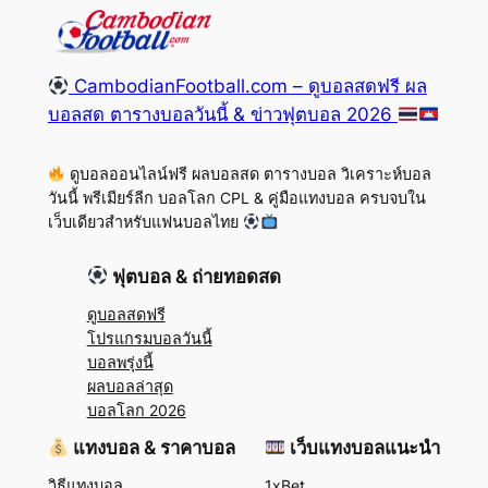
CambodianFootball.com – ดูบอลสดฟรี ผล
บอลสด ตารางบอลวันนี้ & ข่าวฟุตบอล 2026
ดูบอลออนไลน์ฟรี ผลบอลสด ตารางบอล วิเคราะห์บอล
วันนี้ พรีเมียร์ลีก บอลโลก CPL & คู่มือแทงบอล ครบจบใน
เว็บเดียวสำหรับแฟนบอลไทย
ฟุตบอล & ถ่ายทอดสด
ดูบอลสดฟรี
โปรแกรมบอลวันนี้
บอลพรุ่งนี้
ผลบอลล่าสุด
บอลโลก 2026
แทงบอล & ราคาบอล
เว็บแทงบอลแนะนำ
วิธีแทงบอล
1xBet