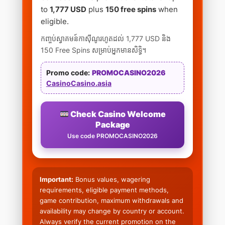
to
1,777 USD
plus
150 free spins
when
eligible.
កញ្ចប់ស្វាគមន៍កាស៊ីណូរហូតដល់ 1,777 USD និង
150 Free Spins សម្រាប់អ្នកមានសិទ្ធិ។
Promo code:
PROMOCASINO2026
CasinoCasino.asia
Check Casino Welcome
Package
Use code PROMOCASINO2026
Important:
Bonus values, wagering
requirements, eligible payment methods,
game contribution, maximum withdrawals and
availability may change by country or account.
Always verify the current promotion on the