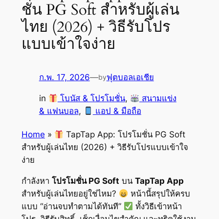
ชั่น PG Soft สำหรับผู้เล่น
ไทย (2026) + วิธีรับโปร
แบบเข้าใจง่าย
ก.พ. 17, 2026
—
ฟุตบอลเอเชีย
by
in
โบนัส & โปรโมชั่น
, 
สนามแข่ง
& แฟนบอล
, 
แอป & มือถือ
Home
»
TapTap App: โปรโมชั่น PG Soft
สำหรับผู้เล่นไทย (2026) + วิธีรับโปรแบบเข้าใจ
ง่าย
กำลังหา
โปรโมชั่น PG Soft
บน
TapTap App
สำหรับผู้เล่นไทยอยู่ใช่ไหม?
หน้านี้สรุปให้ครบ
แบบ “อ่านจบทำตามได้ทันที”
ทั้งวิธีเข้าหน้า