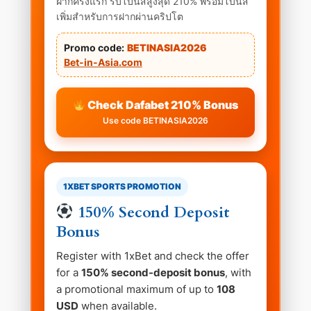
ฝากครั้งแรก รับโบนัสสูงสุด 210% พร้อมโบนัส
เพิ่มสำหรับการฝากผ่านคริปโต
Promo code:
BETINASIA2026
Bet-in-Asia.com
Check Dafabet 210% Bonus
Use code BETINASIA2026
1XBET SPORTS PROMOTION
150% Second Deposit
Bonus
Register with 1xBet and check the offer
for a
150% second-deposit bonus
, with
a promotional maximum of up to
108
USD
when available.