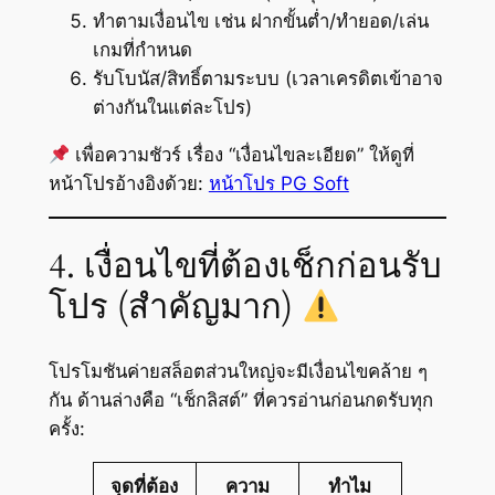
ทำตามเงื่อนไข เช่น ฝากขั้นต่ำ/ทำยอด/เล่น
เกมที่กำหนด
รับโบนัส/สิทธิ์ตามระบบ (เวลาเครดิตเข้าอาจ
ต่างกันในแต่ละโปร)
เพื่อความชัวร์ เรื่อง “เงื่อนไขละเอียด” ให้ดูที่
หน้าโปรอ้างอิงด้วย:
หน้าโปร PG Soft
4. เงื่อนไขที่ต้องเช็กก่อนรับ
โปร (สำคัญมาก)
โปรโมชันค่ายสล็อตส่วนใหญ่จะมีเงื่อนไขคล้าย ๆ
กัน ด้านล่างคือ “เช็กลิสต์” ที่ควรอ่านก่อนกดรับทุก
ครั้ง:
จุดที่ต้อง
ความ
ทำไม