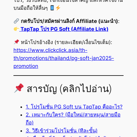
โปร, วิธีรับสิทธิ์, เช็กเงื่อนไขสำคัญ และทริคใช้งาน
บนมือถือให้ลื่นๆ
กดรับโปร/สมัครผ่านลิงก์ Affiliate (แนะนำ)
:
TapTap โปร PG Soft (Affiliate Link)
หน้าโปรอ้างอิง (รายละเอียด/เงื่อนไขเต็ม):
https://www.clickclick.asia/th-
th/promotions/thailand/pg-soft-jan2025-
promotion
สารบัญ (คลิกไปอ่าน)
1. โปรโมชั่น PG Soft บน TapTap คืออะไร?
2. เหมาะกับใคร? (มือใหม่/สายหมุน/สายมือ
ถือ)
3. วิธีเข้าร่วมโปรโมชั่น (ทีละขั้น)