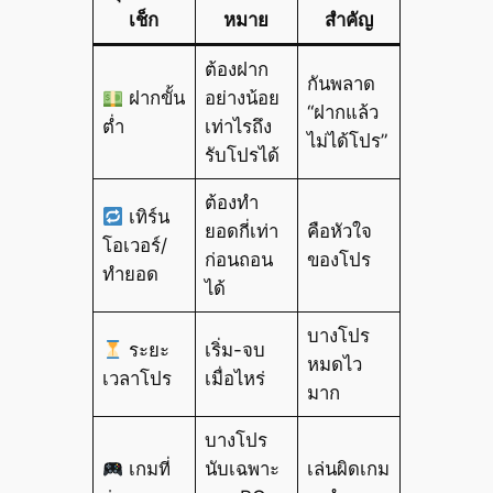
เช็ก
หมาย
สำคัญ
ต้องฝาก
กันพลาด
ฝากขั้น
อย่างน้อย
“ฝากแล้ว
ต่ำ
เท่าไรถึง
ไม่ได้โปร”
รับโปรได้
ต้องทำ
เทิร์น
ยอดกี่เท่า
คือหัวใจ
โอเวอร์/
ก่อนถอน
ของโปร
ทำยอด
ได้
บางโปร
ระยะ
เริ่ม-จบ
หมดไว
เวลาโปร
เมื่อไหร่
มาก
บางโปร
เกมที่
นับเฉพาะ
เล่นผิดเกม