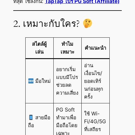
ที่สุด ใช้ลิงก์นี้:
TapTap โปร PG Soft (Affiliate)
2. เหมาะกับใคร?
สไตล์ผู้
ทำไม
คำแนะนำ
เล่น
เหมาะ
อ่าน
อยากเริ่ม
เงื่อนไข/
แบบมีโปร
มือใหม่
ยอดเทิร์
ช่วยลด
นก่อนทุก
ความเสี่ยง
ครั้ง
PG Soft
ใช้ Wi-
สายมือ
ทำมาเพื่อ
Fi/4G/5G
ถือ
มือถือโดย
ที่เสถียร
เฉพาะ