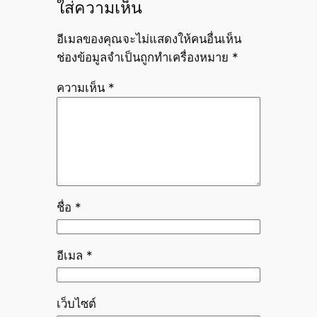
ใส่ความเห็น
อีเมลของคุณจะไม่แสดงให้คนอื่นเห็น
ช่องข้อมูลจำเป็นถูกทำเครื่องหมาย
*
ความเห็น
*
ชื่อ
*
อีเมล
*
เว็บไซต์