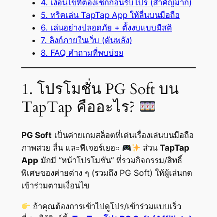
4. เงื่อนไขที่ต้องเช็กก่อนรับโปร (สำคัญมาก)
5. ทริคเล่น TapTap App ให้ลื่นบนมือถือ
6. เล่นอย่างปลอดภัย + ตั้งงบแบบมีสติ
7. ลิงก์ภายในเว็บ (ดันพลัง)
8. FAQ คำถามที่พบบ่อย
1. โปรโมชั่น PG Soft บน
TapTap คืออะไร?
PG Soft
เป็นค่ายเกมสล็อตที่เด่นเรื่องเล่นบนมือถือ
ภาพสวย ลื่น และฟีเจอร์เยอะ
ส่วน
TapTap
App
มักมี “หน้าโปรโมชัน” ที่รวมกิจกรรม/สิทธิ์
พิเศษของค่ายต่าง ๆ (รวมถึง PG Soft) ให้ผู้เล่นกด
เข้าร่วมตามเงื่อนไข
ถ้าคุณต้องการเข้าไปดูโปร/เข้าร่วมแบบเร็ว