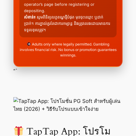
operator’s page before registering or
depositing.
សំខាន់៖
សូមពិនិត្យលក្ខខណ្ឌថ្មីបំផុត មុនចុះឈ្មោះ ឬដាក់
ប្រាក់។ ការភ្នាល់គួរតែជាការកម្សាន្ត និងត្រូវលេងដោយមានការ
ទទួលខុសត្រូវ។
Adults only where legally permitted. Gambling
involves financial risk. No bonus or promotion guarantees
winnings.
“`
TapTap App: โปรโม