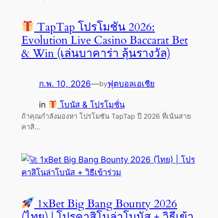
TapTap โปรโมชัน 2026:
Evolution Live Casino Baccarat Bet
& Win (เล่นบาคาร่า ลุ้นรางวัล)
ก.พ. 10, 2026
—
ฟุตบอลเอเชีย
by
in
โบนัส & โปรโมชั่น
ถ้าคุณกำลังมองหา โปรโมชัน TapTap ปี 2026 ที่เน้นสาย
คาสิ…
1xBet Big Bang Bounty 2026
(ไทย) | โปรคาสิโนล่าโบนัส + วิธีเข้า