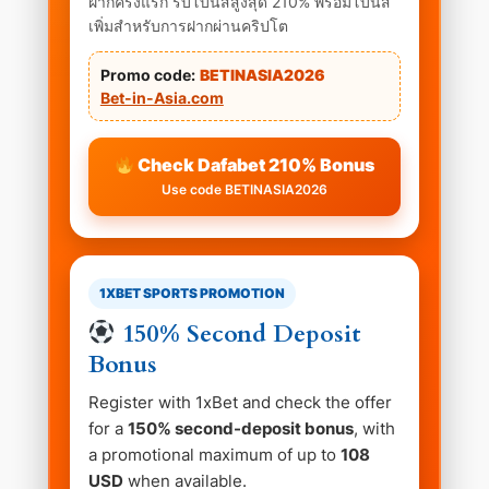
ฝากครั้งแรก รับโบนัสสูงสุด 210% พร้อมโบนัส
เพิ่มสำหรับการฝากผ่านคริปโต
Promo code:
BETINASIA2026
Bet-in-Asia.com
Check Dafabet 210% Bonus
Use code BETINASIA2026
1XBET SPORTS PROMOTION
150% Second Deposit
Bonus
Register with 1xBet and check the offer
for a
150% second-deposit bonus
, with
a promotional maximum of up to
108
USD
when available.