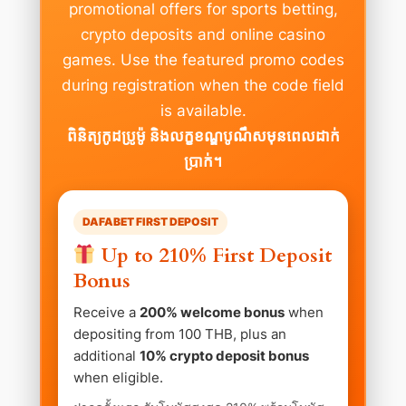
promotional offers for sports betting,
crypto deposits and online casino
games. Use the featured promo codes
during registration when the code field
is available.
ពិនិត្យកូដប្រូម៉ូ និងលក្ខខណ្ឌបូណឹសមុនពេលដាក់
ប្រាក់។
DAFABET FIRST DEPOSIT
Up to 210% First Deposit
Bonus
Receive a
200% welcome bonus
when
depositing from 100 THB, plus an
additional
10% crypto deposit bonus
when eligible.