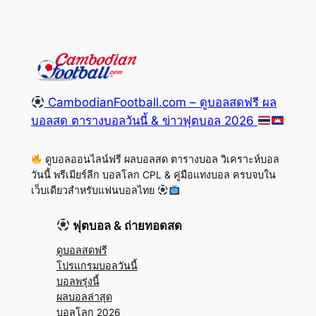
CambodianFootball.com – ดูบอลสดฟรี ผล
บอลสด ตารางบอลวันนี้ & ข่าวฟุตบอล 2026
ดูบอลออนไลน์ฟรี ผลบอลสด ตารางบอล วิเคราะห์บอล
วันนี้ พรีเมียร์ลีก บอลโลก CPL & คู่มือแทงบอล ครบจบใน
เว็บเดียวสำหรับแฟนบอลไทย
ฟุตบอล & ถ่ายทอดสด
ดูบอลสดฟรี
โปรแกรมบอลวันนี้
บอลพรุ่งนี้
ผลบอลล่าสุด
บอลโลก 2026