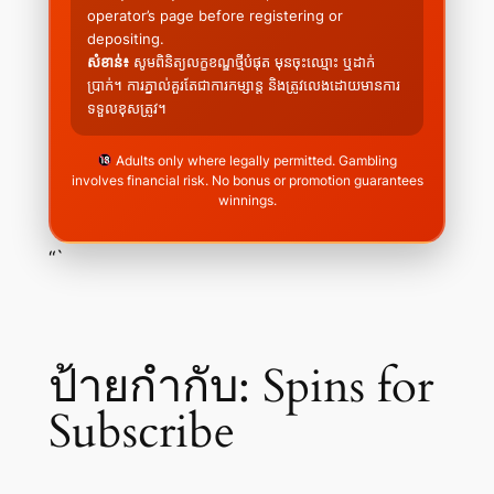
operator’s page before registering or
depositing.
សំខាន់៖
សូមពិនិត្យលក្ខខណ្ឌថ្មីបំផុត មុនចុះឈ្មោះ ឬដាក់
ប្រាក់។ ការភ្នាល់គួរតែជាការកម្សាន្ត និងត្រូវលេងដោយមានការ
ទទួលខុសត្រូវ។
Adults only where legally permitted. Gambling
involves financial risk. No bonus or promotion guarantees
winnings.
“`
ป้ายกำกับ:
Spins for
Subscribe