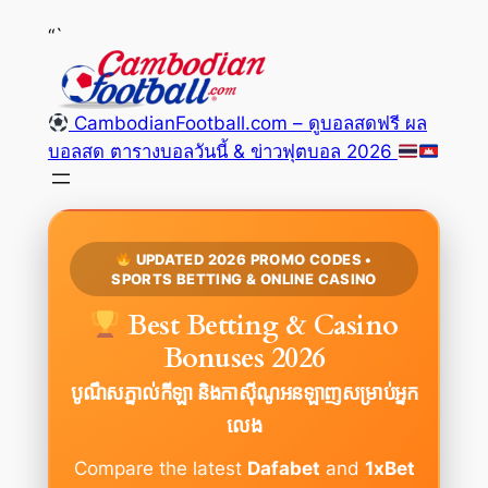
ข้าม
“`
ไป
ยัง
เนื้อหา
CambodianFootball.com – ดูบอลสดฟรี ผล
บอลสด ตารางบอลวันนี้ & ข่าวฟุตบอล 2026
UPDATED 2026 PROMO CODES •
SPORTS BETTING & ONLINE CASINO
Best Betting & Casino
Bonuses 2026
បូណឹសភ្នាល់កីឡា និងកាស៊ីណូអនឡាញសម្រាប់អ្នក
លេង
Compare the latest
Dafabet
and
1xBet