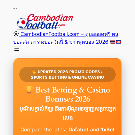
ข้าม
“`
ไป
ยัง
เนื้อหา
CambodianFootball.com – ดูบอลสดฟรี ผล
บอลสด ตารางบอลวันนี้ & ข่าวฟุตบอล 2026
UPDATED 2026 PROMO CODES •
SPORTS BETTING & ONLINE CASINO
Best Betting & Casino
Bonuses 2026
បូណឹសភ្នាល់កីឡា និងកាស៊ីណូអនឡាញសម្រាប់អ្នក
លេង
Compare the latest
Dafabet
and
1xBet