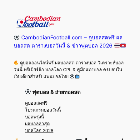
CambodianFootball.com – ดูบอลสดฟรี ผล
บอลสด ตารางบอลวันนี้ & ข่าวฟุตบอล 2026
ดูบอลออนไลน์ฟรี ผลบอลสด ตารางบอล วิเคราะห์บอล
วันนี้ พรีเมียร์ลีก บอลโลก CPL & คู่มือแทงบอล ครบจบใน
เว็บเดียวสำหรับแฟนบอลไทย
ฟุตบอล & ถ่ายทอดสด
ดูบอลสดฟรี
โปรแกรมบอลวันนี้
บอลพรุ่งนี้
ผลบอลล่าสุด
บอลโลก 2026