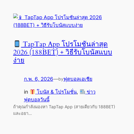
TapTap App โปรโมชันล่าสุด
2026 (188BET) + วิธีรับโบนัสแบบ
ง่าย
ก.พ. 6, 2026
—
ฟุตบอลเอเชีย
by
in
โบนัส & โปรโมชั่น
, 
ข่าว
ฟุตบอลวันนี้
ถ้าคุณกำลังมองหา TapTap App (สายเดียวกับ 188BET)
และอยา…