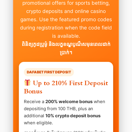
promotional offers for sports betting,
crypto deposits and online casino
games. Use the featured promo codes
during registration when the code field
is available.
ពិនិត្យកូដប្រូម៉ូ និងលក្ខខណ្ឌបូណឹសមុនពេលដាក់
ប្រាក់។
DAFABET FIRST DEPOSIT
Up to 210% First Deposit
Bonus
Receive a
200% welcome bonus
when
depositing from 100 THB, plus an
additional
10% crypto deposit bonus
when eligible.