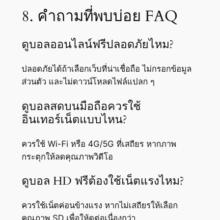
8. คำถามที่พบบ่อย FAQ
ดูบอลออนไลน์ฟรีปลอดภัยไหม?
ปลอดภัยได้ถ้าเลือกเว็บที่น่าเชื่อถือ ไม่กรอกข้อมูล
ส่วนตัว และไม่ดาวน์โหลดไฟล์แปลก ๆ
ดูบอลสดบนมือถือควรใช้
อินเทอร์เน็ตแบบไหน?
ควรใช้ Wi-Fi หรือ 4G/5G ที่เสถียร หากภาพ
กระตุกให้ลดคุณภาพวิดีโอ
ดูบอล HD ฟรีต้องใช้เน็ตแรงไหม?
ควรใช้เน็ตค่อนข้างแรง หากไม่เสถียรให้เลือก
คุณภาพ SD เพื่อให้ดูต่อเนื่องกว่า