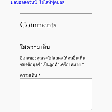
ผลบอลสดวันนี้
ไฮไลท์ฟุตบอล
Comments
ใส่ความเห็น
อีเมลของคุณจะไม่แสดงให้คนอื่นเห็น
ช่องข้อมูลจำเป็นถูกทำเครื่องหมาย
*
ความเห็น
*