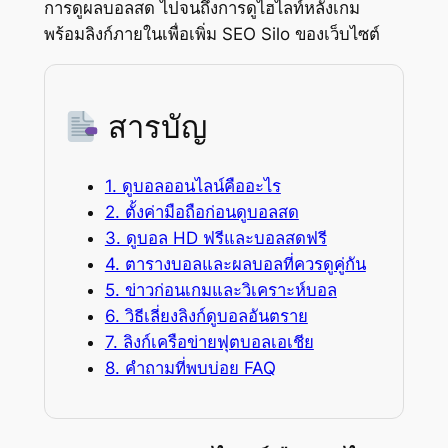
การดูผลบอลสด ไปจนถึงการดูไฮไลท์หลังเกม
พร้อมลิงก์ภายในเพื่อเพิ่ม SEO Silo ของเว็บไซต์
สารบัญ
1. ดูบอลออนไลน์คืออะไร
2. ตั้งค่ามือถือก่อนดูบอลสด
3. ดูบอล HD ฟรีและบอลสดฟรี
4. ตารางบอลและผลบอลที่ควรดูคู่กัน
5. ข่าวก่อนเกมและวิเคราะห์บอล
6. วิธีเลี่ยงลิงก์ดูบอลอันตราย
7. ลิงก์เครือข่ายฟุตบอลเอเชีย
8. คำถามที่พบบ่อย FAQ