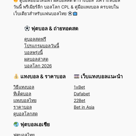
ดูบอลออนไลน์ฟรี ผลบอลสด ตารางบอล วิเคราะห์บอล
วันนี้ พรีเมียร์ลีก บอลโลก CPL & คู่มือแทงบอล ครบจบใน
เว็บเดียวสำหรับแฟนบอลไทย
ฟุตบอล & ถ่ายทอดสด
ดูบอลสดฟรี
โปรแกรมบอลวันนี้
บอลพรุ่งนี้
ผลบอลล่าสุด
บอลโลก 2026
แทงบอล & ราคาบอล
เว็บแทงบอลแนะนำ
วิธีแทงบอล
1xBet
ทีเด็ดบอล
Dafabet
แทงบอลไทย
22Bet
ราคาบอล
Bet in Asia
ดูบอลโลกสด
ฟุตบอลเอเชีย
ฟุตบอลไทย