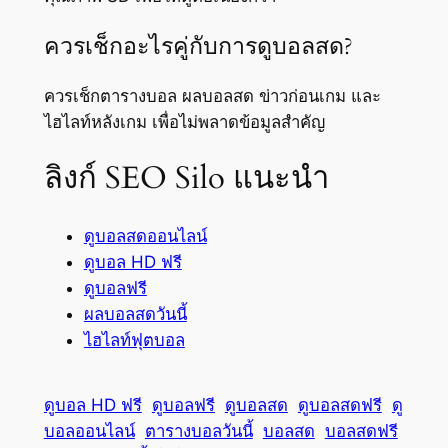
ควรเช็กอะไรคู่กับการดูบอลสด?
ควรเช็กตารางบอล ผลบอลสด ข่าวก่อนเกม และ
ไฮไลท์หลังเกม เพื่อไม่พลาดข้อมูลสำคัญ
ลิงก์ SEO Silo แนะนำ
ดูบอลสดออนไลน์
ดูบอล HD ฟรี
ดูบอลฟรี
ผลบอลสดวันนี้
ไฮไลท์ฟุตบอล
ดูบอล HD ฟรี
ดูบอลฟรี
ดูบอลสด
ดูบอลสดฟรี
ดู
บอลออนไลน์
ตารางบอลวันนี้
บอลสด
บอลสดฟรี