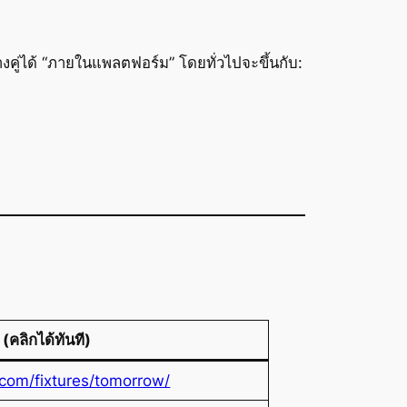
คู่ได้ “ภายในแพลตฟอร์ม” โดยทั่วไปจะขึ้นกับ:
์ (คลิกได้ทันที)
.com/fixtures/tomorrow/