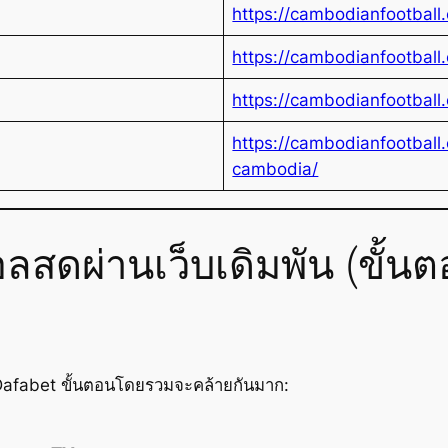
https://cambodianfootball
https://cambodianfootball.
https://cambodianfootball
https://cambodianfootball
cambodia/
บอลสดผ่านเว็บเดิมพัน (ขั้นต
 Dafabet ขั้นตอนโดยรวมจะคล้ายกันมาก: