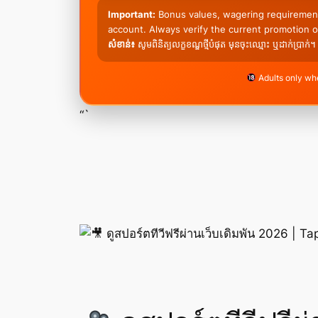
Important:
Bonus values, wagering requirement
account. Always verify the current promotion o
សំខាន់៖
សូមពិនិត្យលក្ខខណ្ឌថ្មីបំផុត មុនចុះឈ្មោះ ឬដាក់ប្រាក
Adults only whe
“`