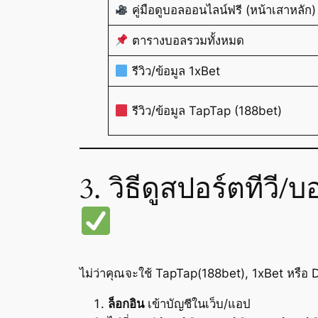
คู่มือดูบอลออนไลน์ฟรี (หน้าเสาหลัก)
ตารางบอลรวมทั้งหมด
รีวิว/ข้อมูล 1xBet
รีวิว/ข้อมูล TapTap (188bet)
3. วิธีดูสปอร์ตทีวี/
ไม่ว่าคุณจะใช้ TapTap(188bet), 1xBet หรือ
ล็อกอิน
เข้าบัญชีในเว็บ/แอป