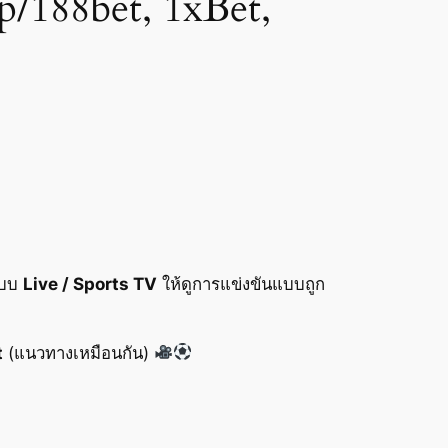
p/188bet, 1xBet,
ะบบ
Live / Sports TV
ให้ดูการแข่งขันแบบถูก
t
(แนวทางเหมือนกัน)