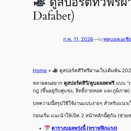
ดูสปอร์ตทีวีฟรีผ
Dafabet)
ก.พ. 11, 2026
—
ฟุตบอลเอเชี
by
Home
»
ดูสปอร์ตทีวีฟรีผ่านเว็บเดิมพัน 
หลายคนอยาก
ดูสปอร์ตทีวี/ดูบอลสดฟรี
แบบ “เข
กฎ (ขึ้นอยู่กับคู่แข่ง, สิทธิ์ถ่ายทอด และภูมิภาค)
บทความนี้สรุปวิธีใช้งานแบบง่ายๆ สำหรับแนวเว
ก่อนเริ่ม แนะนำให้เปิด 2 หน้าหลักนี้คู่กัน (ช่วย
ตารางบอลพรุ่งนี้ (ทราฟฟิกแรง)