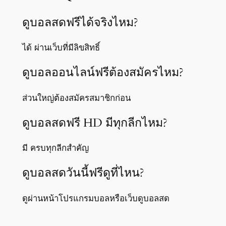
ดูบอลสดฟรีได้จริงไหม?
ได้ ผ่านเว็บที่มีลิขสิทธิ์
ดูบอลออนไลน์ฟรีต้องสมัครไหม?
ส่วนใหญ่ต้องสมัครสมาชิกก่อน
ดูบอลสดฟรี HD มีทุกลีกไหม?
มี ครบทุกลีกสำคัญ
ดูบอลสดวันนี้ฟรีดูที่ไหน?
ดูผ่านหน้าโปรแกรมบอลหรือเว็บดูบอลสด