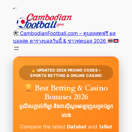
ข้าม
“`
ไป
ยัง
เนื้อหา
CambodianFootball.com – ดูบอลสดฟรี ผล
บอลสด ตารางบอลวันนี้ & ข่าวฟุตบอล 2026
UPDATED 2026 PROMO CODES •
SPORTS BETTING & ONLINE CASINO
Best Betting & Casino
Bonuses 2026
បូណឹសភ្នាល់កីឡា និងកាស៊ីណូអនឡាញសម្រាប់អ្នក
លេង
Compare the latest
Dafabet
and
1xBet