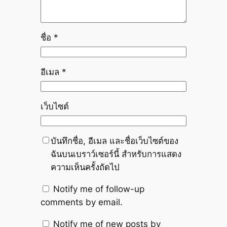
ชื่อ
*
อีเมล
*
เว็บไซต์
บันทึกชื่อ, อีเมล และชื่อเว็บไซต์ของ
ฉันบนเบราว์เซอร์นี้ สำหรับการแสดง
ความเห็นครั้งถัดไป
Notify me of follow-up
comments by email.
Notify me of new posts by