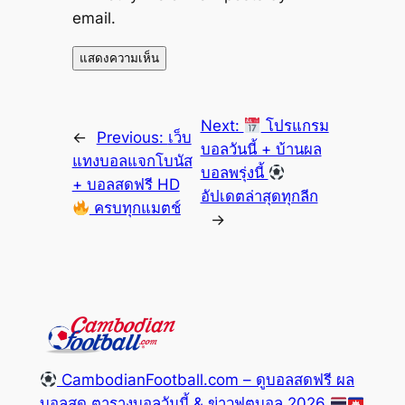
email.
Next:
โปรแกรม
←
Previous:
เว็บ
บอลวันนี้ + บ้านผล
แทงบอลแจกโบนัส
บอลพรุ่งนี้
+ บอลสดฟรี HD
อัปเดตล่าสุดทุกลีก
ครบทุกแมตช์
→
CambodianFootball.com – ดูบอลสดฟรี ผล
บอลสด ตารางบอลวันนี้ & ข่าวฟุตบอล 2026