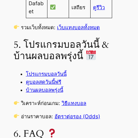
Dafab
เสถียร
ดูรีวิว
et
รวมเว็บทั้งหมด:
เว็บแทงบอลทั้งหมด
5. โปรแกรมบอลวันนี้ &
บ้านผลบอลพรุ่งนี้
โปรแกรมบอลวันนี้
ดูบอลสดวันนี้ฟรี
บ้านผลบอลพรุ่งนี้
วิเคราะห์ก่อนเกม:
วิธีแทงบอล
อ่านราคาบอล:
อัตราต่อรอง (Odds)
6. FAQ