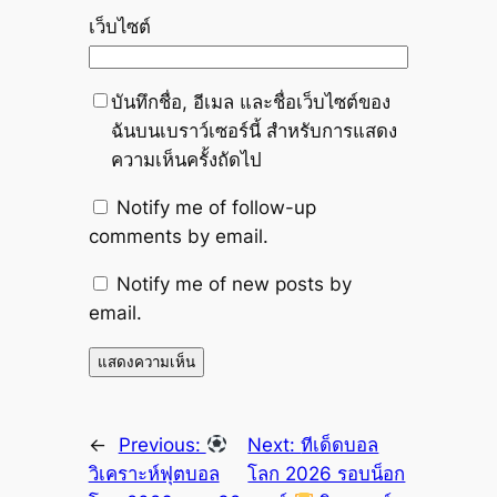
เว็บไซต์
บันทึกชื่อ, อีเมล และชื่อเว็บไซต์ของ
ฉันบนเบราว์เซอร์นี้ สำหรับการแสดง
ความเห็นครั้งถัดไป
Notify me of follow-up
comments by email.
Notify me of new posts by
email.
←
Previous:
Next:
ทีเด็ดบอล
วิเคราะห์ฟุตบอล
โลก 2026 รอบน็อก