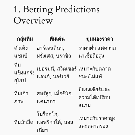
1. Betting Predictions
Overview
กลุ่มทีม
ทีมเด่น
มุมมองราคา
ตัวเต็ง
อาร์เจนตินา,
ราคาต่ำ แต่ความ
แชมป์
ฝรั่งเศส, บราซิล
น่าเชื่อถือสูง
ทีม
เยอรมนี, สวิตเซอร์
เหมาะกับตลาด
แข็งแกร่ง
แลนด์, นอร์เวย์
ชนะ/ไม่แพ้
ยุโรป
มีแรงเชียร์และ
ทีมเจ้า
สหรัฐฯ, เม็กซิโก,
ความได้เปรียบ
ภาพ
แคนาดา
สนาม
โมร็อกโก,
เหมาะกับราคาสูง
ทีมม้ามืด
แอฟริกาใต้, บอส
และตลาดรอง
เนียฯ