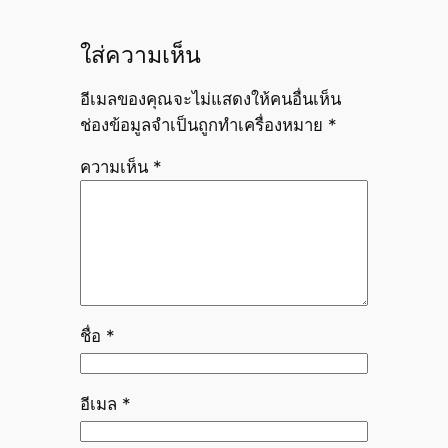
ใส่ความเห็น
อีเมลของคุณจะไม่แสดงให้คนอื่นเห็น
ช่องข้อมูลจำเป็นถูกทำเครื่องหมาย
*
ความเห็น
*
ชื่อ
*
อีเมล
*