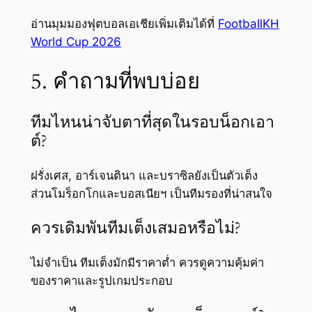
อ่านมุมมองฟุตบอลเอเชียเพิ่มเติมได้ที่
FootballKH
World Cup 2026
5. คำถามที่พบบ่อย
ทีมไหนน่าจับตาที่สุดในรอบน็อกเอา
ต์?
ฝรั่งเศส, อาร์เจนตินา และบราซิลยังเป็นตัวเต็ง
ส่วนโมร็อกโกและบอสเนียฯ เป็นทีมรองที่น่าสนใจ
ควรเดิมพันทีมเต็งเสมอหรือไม่?
ไม่จำเป็น ทีมเต็งมักมีราคาต่ำ ควรดูความคุ้มค่า
ของราคาและรูปเกมประกอบ