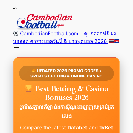
ข้าม
“`
ไป
ยัง
เนื้อหา
CambodianFootball.com – ดูบอลสดฟรี ผล
บอลสด ตารางบอลวันนี้ & ข่าวฟุตบอล 2026
UPDATED 2026 PROMO CODES •
SPORTS BETTING & ONLINE CASINO
Best Betting & Casino
Bonuses 2026
បូណឹសភ្នាល់កីឡា និងកាស៊ីណូអនឡាញសម្រាប់អ្នក
លេង
Compare the latest
Dafabet
and
1xBet