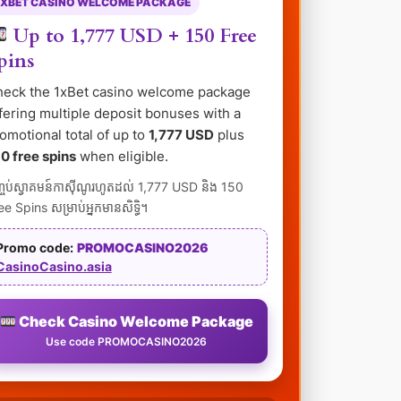
1XBET CASINO WELCOME PACKAGE
Up to 1,777 USD + 150 Free
pins
eck the 1xBet casino welcome package
fering multiple deposit bonuses with a
omotional total of up to
1,777 USD
plus
0 free spins
when eligible.
្ចប់ស្វាគមន៍កាស៊ីណូរហូតដល់ 1,777 USD និង 150
ee Spins សម្រាប់អ្នកមានសិទ្ធិ។
Promo code:
PROMOCASINO2026
CasinoCasino.asia
Check Casino Welcome Package
Use code PROMOCASINO2026