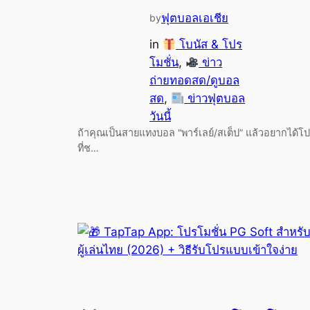
ฟุตบอลเอเชีย
by
in
โบนัส & โปร
โมชั่น
, 
ข่าว
ถ่ายทอดสด/ดูบอล
สด
, 
ข่าวฟุตบอล
วันนี้
ถ้าคุณเป็นสายแทงบอล “พาร์เลย์/สเต็ป” แล้วอยากได้โ
ที่ช…