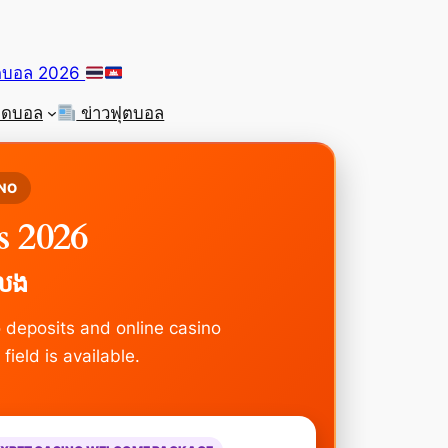
ุตบอล 2026
ด็ดบอล
ข่าวฟุตบอล
INO
s 2026
លេង
o deposits and online casino
ield is available.