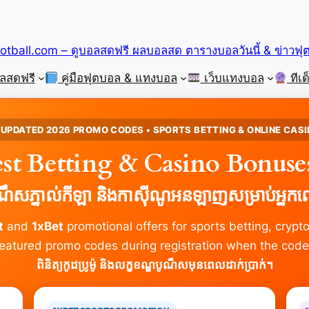
ball.com – ดูบอลสดฟรี ผลบอลสด ตารางบอลวันนี้ & ข่าวฟ
ลสดฟรี
คู่มือฟุตบอล & แทงบอล
เว็บแทงบอล
ทีเ
UPDATED 2026 PROMO CODES • SPORTS BETTING & ONLINE CAS
st Betting & Casino Bonuse
ណឹសភ្នាល់កីឡា និងកាស៊ីណូអនឡាញសម្រាប់អ្នក
t
and
1xBet
promotional offers for sports betting, crypt
atured promo codes during registration when the code f
ពិនិត្យកូដប្រូម៉ូ និងលក្ខខណ្ឌបូណឹសមុនពេលដាក់ប្រាក់។