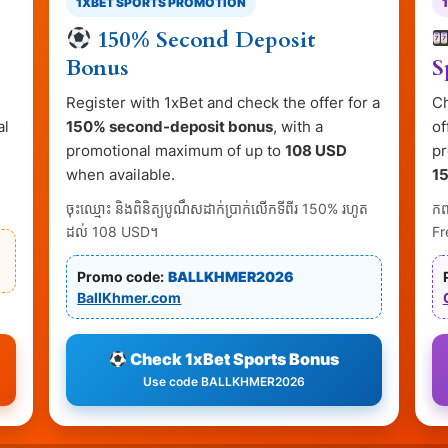
1XBET SPORTS PROMOTION
150% Second Deposit
Bonus
S
Register with 1xBet and check the offer for a
Ch
al
150% second-deposit bonus
, with a
of
promotional maximum of up to
108 USD
pr
when available.
15
ม
ចុះឈ្មោះ និងពិនិត្យបូណឹសដាក់ប្រាក់លើកទីពីរ 150% រហូត
កញ
ដល់ 108 USD។
Fr
Promo code:
BALLKHMER2026
BallKhmer.com
Check 1xBet Sports Bonus
Use code BALLKHMER2026