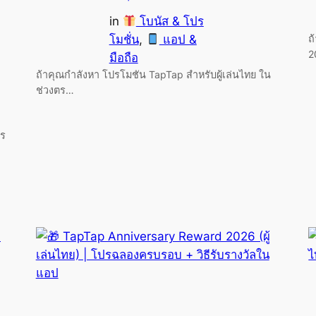
in
โบนัส & โปร
โมชั่น
, 
แอป &
ถ
2
มือถือ
ถ้าคุณกำลังหา โปรโมชัน TapTap สำหรับผู้เล่นไทย ใน
ช่วงตร…
ปร