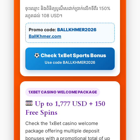
ចុះឈ្មោះ និងពិនិត្យបូណឹសដាក់ប្រាក់លើកទីពីរ 150%
រហូតដល់ 108 USD។
Promo code:
BALLKHMER2026
BallKhmer.com
Check 1xBet Sports Bonus
Use code BALLKHMER2026
1XBET CASINO WELCOME PACKAGE
Up to 1,777 USD + 150
Free Spins
Check the 1xBet casino welcome
package offering multiple deposit
bonuses with a promotional total of up