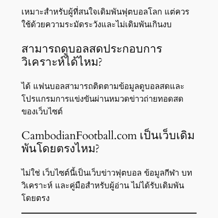
เหมาะสำหรับผู้ที่สนใจเดิมพันฟุตบอลโลก แต่ควร
ใช้ด้วยความระมัดระวังและไม่เดิมพันเกินงบ
สามารถดูบอลสดประกอบการ
วิเคราะห์ได้ไหม?
ได้ แฟนบอลสามารถติดตามข้อมูลดูบอลสดและ
โปรแกรมการแข่งขันผ่านหมวดข่าวถ่ายทอดสด
ของเว็บไซต์
CambodianFootball.com เป็นเว็บเดิม
พันโดยตรงไหม?
ไม่ใช่ เว็บไซต์นี้เป็นเว็บข่าวฟุตบอล ข้อมูลกีฬา บท
วิเคราะห์ และคู่มือสำหรับผู้อ่าน ไม่ได้รับเดิมพัน
โดยตรง