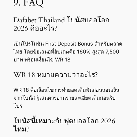
9. FAQ
Dafabet Thailand โบนัสบอลโลก
2026 คืออะไร?
เป็นโปรโมชัน First Deposit Bonus สำหรับตลาด
ไทย โดยข้อเสนอที่อัปเดตคือ 160% สูงสุด 7,500
บาท พร้อมเงื่อนไข WR 18
WR 18 หมายความว่าอะไร?
WR 18 คือเงื่อนไขการทำยอดเดิมพันก่อนถอนเงิน
จากโบนัส ผู้เล่นควรอ่านรายละเอียดเต็มก่อนรับ
โปร
โบนัสนี้เหมาะกับฟุตบอลโลก 2026
ไหม?