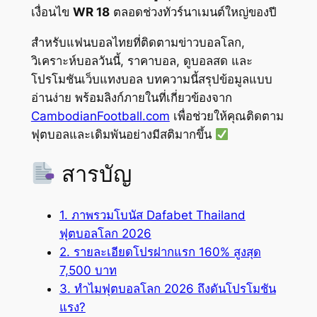
เงื่อนไข
WR 18
ตลอดช่วงทัวร์นาเมนต์ใหญ่ของปี
สำหรับแฟนบอลไทยที่ติดตามข่าวบอลโลก,
วิเคราะห์บอลวันนี้, ราคาบอล, ดูบอลสด และ
โปรโมชันเว็บแทงบอล บทความนี้สรุปข้อมูลแบบ
อ่านง่าย พร้อมลิงก์ภายในที่เกี่ยวข้องจาก
CambodianFootball.com
เพื่อช่วยให้คุณติดตาม
ฟุตบอลและเดิมพันอย่างมีสติมากขึ้น
สารบัญ
1. ภาพรวมโบนัส Dafabet Thailand
ฟุตบอลโลก 2026
2. รายละเอียดโปรฝากแรก 160% สูงสุด
7,500 บาท
3. ทำไมฟุตบอลโลก 2026 ถึงดันโปรโมชัน
แรง?