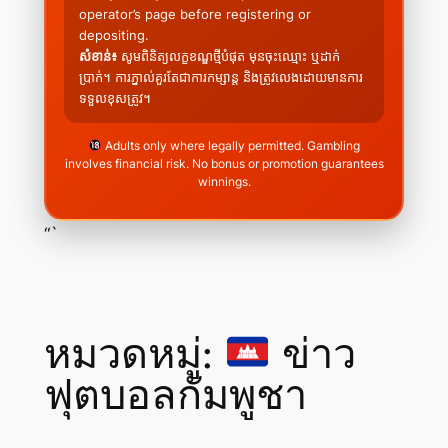
operator’s page before registering or
depositing.
សំខាន់៖
សូមពិនិត្យលក្ខខណ្ឌថ្មីបំផុត មុនចុះឈ្មោះ ឬដាក់
ប្រាក់។ ការភ្នាល់គួរតែជាការកម្សាន្ត និងត្រូវលេងដោយមានការ
ទទួលខុសត្រូវ។
Adults only where legally permitted. Gambling
involves financial risk. No bonus or promotion guarantees
winnings.
“`
หมวดหมู่:
ข่าว
ฟุตบอลกัมพูชา