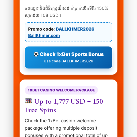
ចុះឈ្មោះ និងពិនិត្យបូណឹសដាក់ប្រាក់លើកទីពីរ 150%
រហូតដល់ 108 USD។
Promo code:
BALLKHMER2026
BallKhmer.com
Check 1xBet Sports Bonus
Use code BALLKHMER2026
1XBET CASINO WELCOME PACKAGE
Up to 1,777 USD + 150
Free Spins
Check the 1xBet casino welcome
package offering multiple deposit
bonuses with a promotional total of up