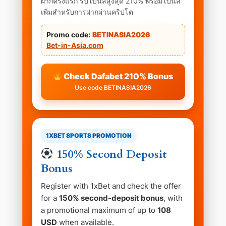
ฝากครั้งแรก รับโบนัสสูงสุด 210% พร้อมโบนัส
เพิ่มสำหรับการฝากผ่านคริปโต
Promo code:
BETINASIA2026
Bet-in-Asia.com
Check Dafabet 210% Bonus
Use code BETINASIA2026
1XBET SPORTS PROMOTION
150% Second Deposit
Bonus
Register with 1xBet and check the offer
for a
150% second-deposit bonus
, with
a promotional maximum of up to
108
USD
when available.