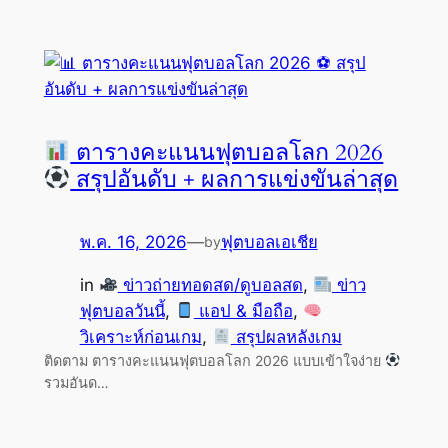
ตารางคะแนนฟุตบอลโลก 2026
สรุปอันดับ + ผลการแข่งขันล่าสุด
พ.ค. 16, 2026
—
ฟุตบอลเอเชีย
by
in
ข่าวถ่ายทอดสด/ดูบอลสด
, 
ข่าว
ฟุตบอลวันนี้
, 
แอป & มือถือ
, 
วิเคราะห์ก่อนเกม
, 
สรุปผลหลังเกม
ติดตาม ตารางคะแนนฟุตบอลโลก 2026 แบบเข้าใจง่าย
รวมอันด…