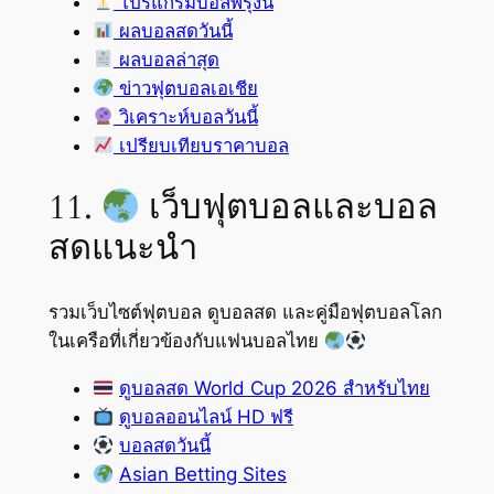
โปรแกรมบอลพรุ่งนี้
ผลบอลสดวันนี้
ผลบอลล่าสุด
ข่าวฟุตบอลเอเชีย
วิเคราะห์บอลวันนี้
เปรียบเทียบราคาบอล
11.
เว็บฟุตบอลและบอล
สดแนะนำ
รวมเว็บไซต์ฟุตบอล ดูบอลสด และคู่มือฟุตบอลโลก
ในเครือที่เกี่ยวข้องกับแฟนบอลไทย
ดูบอลสด World Cup 2026 สำหรับไทย
ดูบอลออนไลน์ HD ฟรี
บอลสดวันนี้
Asian Betting Sites