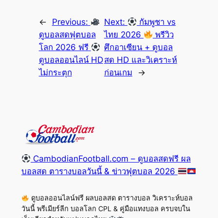
←
Previous:
Next:
กัมพูชา vs
ดูบอลสดฟุตบอล
ไทย 2026
พรีวิว
โลก 2026 ฟรี
ศึกอาเซียน + ดูบอล
ดูบอลออนไลน์ HD
สด HD และวิเคราะห์
ไม่กระตุก
ก่อนเกม
→
CambodianFootball.com – ดูบอลสดฟรี ผล
บอลสด ตารางบอลวันนี้ & ข่าวฟุตบอล 2026
ดูบอลออนไลน์ฟรี ผลบอลสด ตารางบอล วิเคราะห์บอล
วันนี้ พรีเมียร์ลีก บอลโลก CPL & คู่มือแทงบอล ครบจบใน