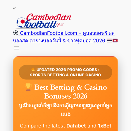
ข้าม
“`
ไป
ยัง
เนื้อหา
CambodianFootball.com – ดูบอลสดฟรี ผล
บอลสด ตารางบอลวันนี้ & ข่าวฟุตบอล 2026
UPDATED 2026 PROMO CODES •
SPORTS BETTING & ONLINE CASINO
Best Betting & Casino
Bonuses 2026
បូណឹសភ្នាល់កីឡា និងកាស៊ីណូអនឡាញសម្រាប់អ្នក
លេង
Compare the latest
Dafabet
and
1xBet