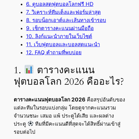
6. ดูบอลสดฟุตบอลโลกฟรี HD
7. วิเคราะห์ทีมเต็งและฟอร์มล่าสุด
8. รอบน็อกเอาต์และเส้นทางเข้ารอบ
9. เช็กตารางคะแนนผ่านมือถือ
10. ลิงก์แนะนำภายในเว็บไซต์
11. เว็บฟุตบอลและบอลสดแนะนำ
12. FAQ คำถามที่พบบ่อย
1.
ตารางคะแนน
ฟุตบอลโลก 2026 คืออะไร?
ตารางคะแนนฟุตบอลโลก 2026
คือสรุปอันดับของ
แต่ละทีมในรอบแบ่งกลุ่ม โดยดูจากคะแนนรวม
จำนวนชนะ เสมอ แพ้ ประตูได้เสีย และผลต่าง
ประตู
ทีมที่มีคะแนนดีที่สุดจะได้สิทธิ์ผ่านเข้าสู่
รอบต่อไป