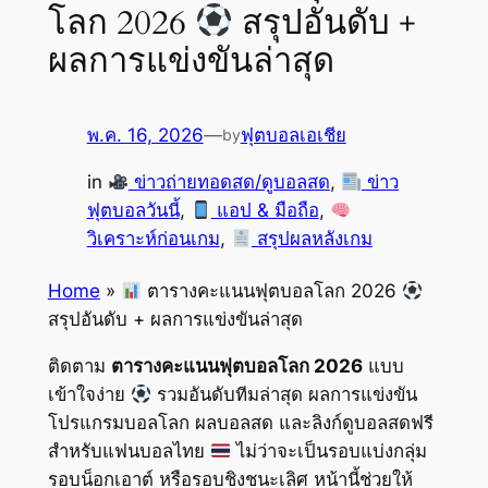
โลก 2026
สรุปอันดับ +
ผลการแข่งขันล่าสุด
พ.ค. 16, 2026
—
ฟุตบอลเอเชีย
by
in
ข่าวถ่ายทอดสด/ดูบอลสด
, 
ข่าว
ฟุตบอลวันนี้
, 
แอป & มือถือ
, 
วิเคราะห์ก่อนเกม
, 
สรุปผลหลังเกม
Home
»
ตารางคะแนนฟุตบอลโลก 2026
สรุปอันดับ + ผลการแข่งขันล่าสุด
ติดตาม
ตารางคะแนนฟุตบอลโลก 2026
แบบ
เข้าใจง่าย
รวมอันดับทีมล่าสุด ผลการแข่งขัน
โปรแกรมบอลโลก ผลบอลสด และลิงก์ดูบอลสดฟรี
สำหรับแฟนบอลไทย
ไม่ว่าจะเป็นรอบแบ่งกลุ่ม
รอบน็อกเอาต์ หรือรอบชิงชนะเลิศ หน้านี้ช่วยให้