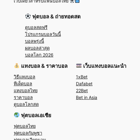
เว็บเดียวสำหรับแฟนบอลไทย
ฟุตบอล & ถ่ายทอดสด
ดูบอลสดฟรี
โปรแกรมบอลวันนี้
บอลพรุ่งนี้
ผลบอลล่าสุด
บอลโลก 2026
แทงบอล & ราคาบอล
เว็บแทงบอลแนะนำ
วิธีแทงบอล
1xBet
ทีเด็ดบอล
Dafabet
แทงบอลไทย
22Bet
ราคาบอล
Bet in Asia
ดูบอลโลกสด
ฟุตบอลเอเชีย
ฟุตบอลไทย
ฟุตบอลกัมพูชา
ฟุตบอลเวียดนาม