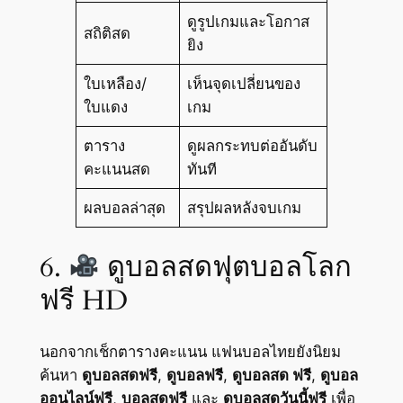
ดูรูปเกมและโอกาส
สถิติสด
ยิง
ใบเหลือง/
เห็นจุดเปลี่ยนของ
ใบแดง
เกม
ตาราง
ดูผลกระทบต่ออันดับ
คะแนนสด
ทันที
ผลบอลล่าสุด
สรุปผลหลังจบเกม
6.
ดูบอลสดฟุตบอลโลก
ฟรี HD
นอกจากเช็กตารางคะแนน แฟนบอลไทยยังนิยม
ค้นหา
ดูบอลสดฟรี
,
ดูบอลฟรี
,
ดูบอลสด ฟรี
,
ดูบอล
ออนไลน์ฟรี
,
บอลสดฟรี
และ
ดูบอลสดวันนี้ฟรี
เพื่อ