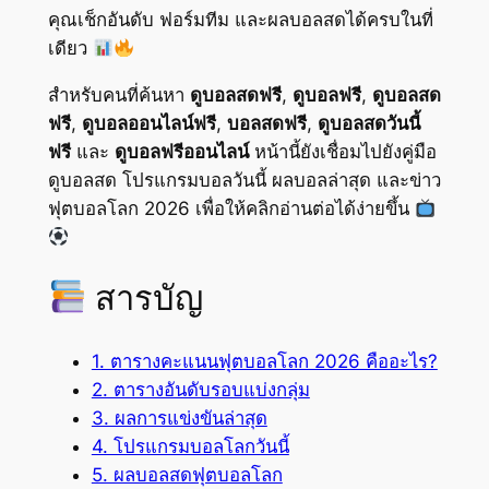
คุณเช็กอันดับ ฟอร์มทีม และผลบอลสดได้ครบในที่
เดียว
สำหรับคนที่ค้นหา
ดูบอลสดฟรี
,
ดูบอลฟรี
,
ดูบอลสด
ฟรี
,
ดูบอลออนไลน์ฟรี
,
บอลสดฟรี
,
ดูบอลสดวันนี้
ฟรี
และ
ดูบอลฟรีออนไลน์
หน้านี้ยังเชื่อมไปยังคู่มือ
ดูบอลสด โปรแกรมบอลวันนี้ ผลบอลล่าสุด และข่าว
ฟุตบอลโลก 2026 เพื่อให้คลิกอ่านต่อได้ง่ายขึ้น
สารบัญ
1. ตารางคะแนนฟุตบอลโลก 2026 คืออะไร?
2. ตารางอันดับรอบแบ่งกลุ่ม
3. ผลการแข่งขันล่าสุด
4. โปรแกรมบอลโลกวันนี้
5. ผลบอลสดฟุตบอลโลก