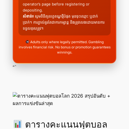
operator’s page before registering or
depositing.
សំខាន់៖
សូមពិនិត្យលក្ខខណ្ឌថ្មីបំផុត មុនចុះឈ្មោះ ឬដាក់
ប្រាក់។ ការភ្នាល់គួរតែជាការកម្សាន្ត និងត្រូវលេងដោយមានការ
ទទួលខុសត្រូវ។
Adults only where legally permitted. Gambling
involves financial risk. No bonus or promotion guarantees
winnings.
“`
ตารางคะแนนฟุตบอล