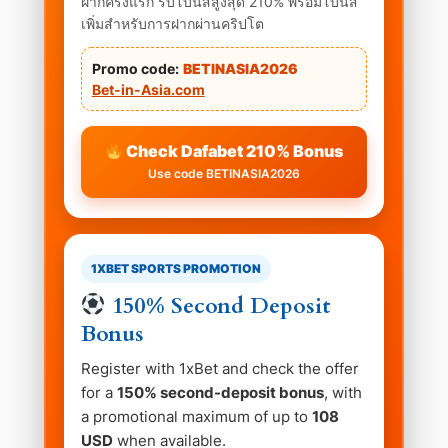
ฝากครั้งแรก รับโบนัสสูงสุด 210% พร้อมโบนัส
เพิ่มสำหรับการฝากผ่านคริปโต
Promo code:
BETINASIA2026
Bet-in-Asia.com
Check Dafabet 210% Bonus
Use code BETINASIA2026
1XBET SPORTS PROMOTION
150% Second Deposit
Bonus
Register with 1xBet and check the offer
for a
150% second-deposit bonus
, with
a promotional maximum of up to
108
USD
when available.