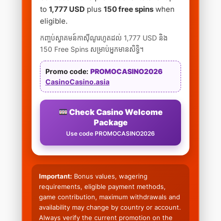
to
1,777 USD
plus
150 free spins
when
eligible.
កញ្ចប់ស្វាគមន៍កាស៊ីណូរហូតដល់ 1,777 USD និង
150 Free Spins សម្រាប់អ្នកមានសិទ្ធិ។
Promo code:
PROMOCASINO2026
CasinoCasino.asia
Check Casino Welcome
Package
Use code PROMOCASINO2026
Important:
Bonus values, wagering
requirements, eligible payment methods,
game contribution, maximum withdrawals and
availability may change by country or account.
Always verify the current promotion on the