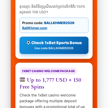
ចុះឈ្មោះ និងពិនិត្យបូណឹសដាក់ប្រាក់លើកទីពីរ 150%
រហូតដល់ 108 USD។
Promo code:
BALLKHMER2026
BallKhmer.com
Check 1xBet Sports Bonus
Use code BALLKHMER2026
1XBET CASINO WELCOME PACKAGE
Up to 1,777 USD + 150
Free Spins
Check the 1xBet casino welcome
package offering multiple deposit
bonuses with a promotional total of up