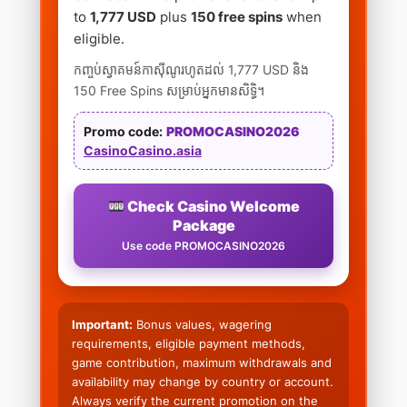
to
1,777 USD
plus
150 free spins
when
eligible.
កញ្ចប់ស្វាគមន៍កាស៊ីណូរហូតដល់ 1,777 USD និង
150 Free Spins សម្រាប់អ្នកមានសិទ្ធិ។
Promo code:
PROMOCASINO2026
CasinoCasino.asia
Check Casino Welcome
Package
Use code PROMOCASINO2026
Important:
Bonus values, wagering
requirements, eligible payment methods,
game contribution, maximum withdrawals and
availability may change by country or account.
Always verify the current promotion on the