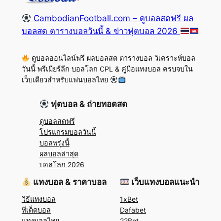
CambodianFootball.com – ดูบอลสดฟรี ผล
บอลสด ตารางบอลวันนี้ & ข่าวฟุตบอล 2026
ดูบอลออนไลน์ฟรี ผลบอลสด ตารางบอล วิเคราะห์บอล
วันนี้ พรีเมียร์ลีก บอลโลก CPL & คู่มือแทงบอล ครบจบใน
เว็บเดียวสำหรับแฟนบอลไทย
ฟุตบอล & ถ่ายทอดสด
ดูบอลสดฟรี
โปรแกรมบอลวันนี้
บอลพรุ่งนี้
ผลบอลล่าสุด
บอลโลก 2026
แทงบอล & ราคาบอล
เว็บแทงบอลแนะนำ
วิธีแทงบอล
1xBet
ทีเด็ดบอล
Dafabet
แทงบอลไทย
22Bet