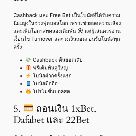
Cashback และ Free Bet เป็นโบนัสที่ได้รับความ
นิยมสูงในช่วงฟุตบอลโลก เพราะช่วยลดความเสี่ยง
และเพิ่มโอกาสทดลองเดิมพัน
แต่ผู้เล่นควรอ่าน
เงื่อนไข Turnover และวงเงินถอนก่อนรับโบนัสทุก
ครั้ง
Cashback คืนยอดเสีย
ฟรีเดิมพันคู่ใหญ่
โบนัสฝากครั้งแรก
โบนัสมือถือ
โปรโมชั่นบอลสด
5.
ถอนเงิน 1xBet,
Dafabet และ 22Bet