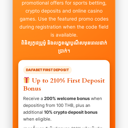
promotional offers for sports betting,
crypto deposits and online casino
games. Use the featured promo codes
during registration when the code field
is available.
ពិនិត្យកូដប្រូម៉ូ និងលក្ខខណ្ឌបូណឹសមុនពេលដាក់
ប្រាក់។
DAFABET FIRST DEPOSIT
Up to 210% First Deposit
Bonus
Receive a
200% welcome bonus
when
depositing from 100 THB, plus an
additional
10% crypto deposit bonus
when eligible.