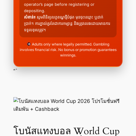
operator’s page before registering or
depositing.
សំខាន់៖
សូមពិនិត្យលក្ខខណ្ឌថ្មីបំផុត មុនចុះឈ្មោះ ឬដាក់
ប្រាក់។ ការភ្នាល់គួរតែជាការកម្សាន្ត និងត្រូវលេងដោយមានការ
ទទួលខុសត្រូវ។
Adults only where legally permitted. Gambling
involves financial risk. No bonus or promotion guarantees
winnings.
“`
โบนัสแทงบอล World Cup