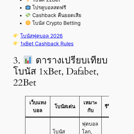
โปรดูบอลสดฟรี
Cashback คืนยอดเสีย
โบนัส Crypto Betting
โบนัสฟุตบอล 2026
1xBet Cashback Rules
3.
ตารางเปรียบเทียบ
โบนัส 1xBet, Dafabet,
22Bet
เว็บแทง
เหมาะ
โบนัสเด่น
รีวิว
บอล
กับ
ฟุตบอล
โบนัส
โลก,