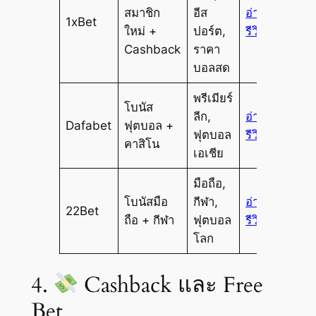
สมาชิก
อีส
อ่าน
1xBet
ใหม่ +
ปอร์ต,
รีวิว
Cashback
ราคา
บอลสด
พรีเมียร์
โบนัส
ลีก,
อ่าน
Dafabet
ฟุตบอล +
ฟุตบอล
รีวิว
คาสิโน
เอเชีย
มือถือ,
โบนัสมือ
กีฬา,
อ่าน
22Bet
ถือ + กีฬา
ฟุตบอล
รีวิว
โลก
4.
Cashback และ Free
Bet