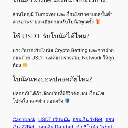
โบนัส Dafabet มีเงื่อนไขอะไรบ้าง?
ส่วนใหญ่มี Turnover และเงื่อนไขราคาบอลขั้นต่ำ
ควรอ่านรายละเอียดก่อนรับโบนัสทุกครั้ง
ใช้ USDT รับโบนัสได้ไหม?
บางเว็บรองรับโบนัส Crypto Betting และการฝาก
ถอนด้วย USDT แต่ต้องตรวจสอบ Network ให้ถูก
ต้อง
โบนัสแทงบอลปลอดภัยไหม?
ปลอดภัยได้ถ้าเลือกเว็บที่มีรีวิวชัดเจน เงื่อนไข
โปร่งใส และฝากถอนจริง
Cashback
USDT เว็บพนัน
ถอนเงิน 1xBet
ถอน
เงิน 22Bet
ถอนเงิน Dafabet
บัญชีโบนัส 1xbet