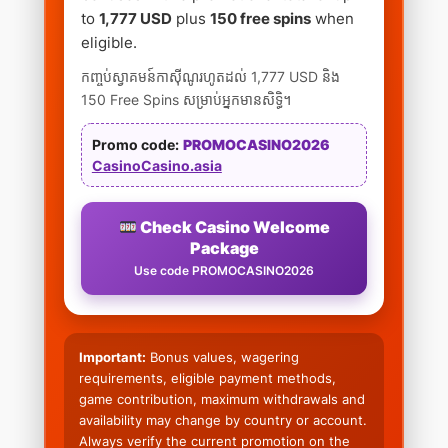
to
1,777 USD
plus
150 free spins
when
eligible.
កញ្ចប់ស្វាគមន៍កាស៊ីណូរហូតដល់ 1,777 USD និង
150 Free Spins សម្រាប់អ្នកមានសិទ្ធិ។
Promo code:
PROMOCASINO2026
CasinoCasino.asia
Check Casino Welcome
Package
Use code PROMOCASINO2026
Important:
Bonus values, wagering
requirements, eligible payment methods,
game contribution, maximum withdrawals and
availability may change by country or account.
Always verify the current promotion on the