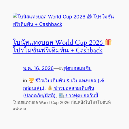
โบนัสแทงบอล World Cup 2026
โปรโมชั่นฟรีเดิมพัน + Cashback
พ.ค. 16, 2026
—
ฟุตบอลเอเชีย
by
in
รีวิวเว็บเดิมพัน & เว็บแทงบอล (เช็
กก่อนเล่น)
, 
ข่าวบอลสายเดิมพัน
(ปลอดภัย/มีสติ)
, 
ข่าวฟุตบอลวันนี้
โบนัสแทงบอล World Cup 2026 เป็นหนึ่งในโปรโมชั่นที่
แฟนบอ…