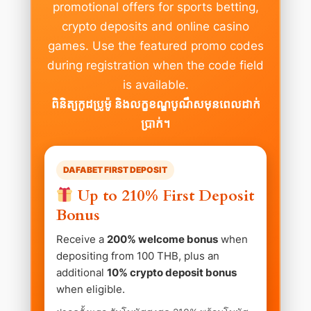
promotional offers for sports betting,
crypto deposits and online casino
games. Use the featured promo codes
during registration when the code field
is available.
ពិនិត្យកូដប្រូម៉ូ និងលក្ខខណ្ឌបូណឹសមុនពេលដាក់
ប្រាក់។
DAFABET FIRST DEPOSIT
Up to 210% First Deposit
Bonus
Receive a
200% welcome bonus
when
depositing from 100 THB, plus an
additional
10% crypto deposit bonus
when eligible.