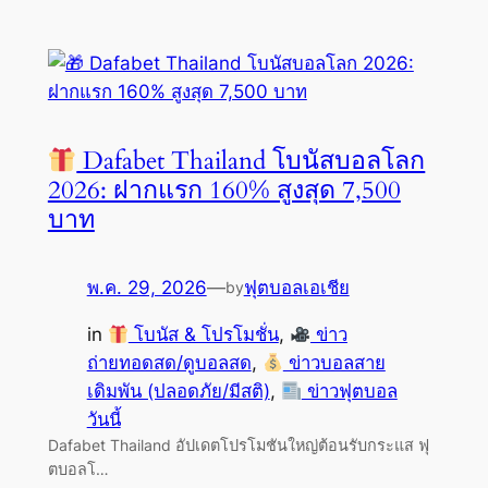
Dafabet Thailand โบนัสบอลโลก
2026: ฝากแรก 160% สูงสุด 7,500
บาท
พ.ค. 29, 2026
—
ฟุตบอลเอเชีย
by
in
โบนัส & โปรโมชั่น
, 
ข่าว
ถ่ายทอดสด/ดูบอลสด
, 
ข่าวบอลสาย
เดิมพัน (ปลอดภัย/มีสติ)
, 
ข่าวฟุตบอล
วันนี้
Dafabet Thailand อัปเดตโปรโมชันใหญ่ต้อนรับกระแส ฟุ
ตบอลโ…