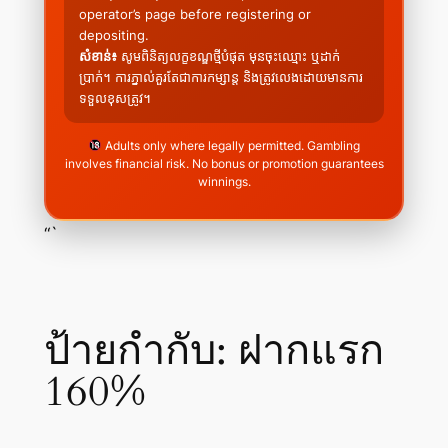
operator’s page before registering or
depositing.
សំខាន់៖
សូមពិនិត្យលក្ខខណ្ឌថ្មីបំផុត មុនចុះឈ្មោះ ឬដាក់
ប្រាក់។ ការភ្នាល់គួរតែជាការកម្សាន្ត និងត្រូវលេងដោយមានការ
ទទួលខុសត្រូវ។
Adults only where legally permitted. Gambling
involves financial risk. No bonus or promotion guarantees
winnings.
“`
ป้ายกำกับ:
ฝากแรก
160%