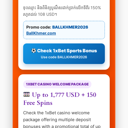
ចុះឈ្មោះ និងពិនិត្យបូណឹសដាក់ប្រាក់លើកទីពីរ 150%
រហូតដល់ 108 USD។
Promo code:
BALLKHMER2026
BallKhmer.com
Check 1xBet Sports Bonus
Use code BALLKHMER2026
1XBET CASINO WELCOME PACKAGE
Up to 1,777 USD + 150
Free Spins
Check the 1xBet casino welcome
package offering multiple deposit
bonuses with a promotional total of up