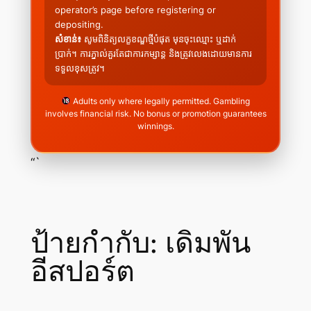
operator’s page before registering or
depositing.
សំខាន់៖
សូមពិនិត្យលក្ខខណ្ឌថ្មីបំផុត មុនចុះឈ្មោះ ឬដាក់
ប្រាក់។ ការភ្នាល់គួរតែជាការកម្សាន្ត និងត្រូវលេងដោយមានការ
ទទួលខុសត្រូវ។
Adults only where legally permitted. Gambling
involves financial risk. No bonus or promotion guarantees
winnings.
“`
ป้ายกำกับ:
เดิมพัน
อีสปอร์ต