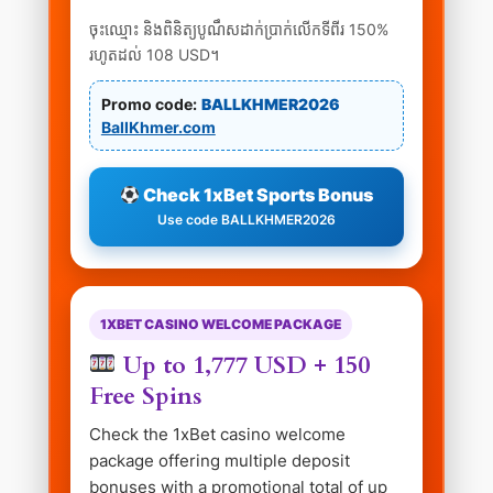
ចុះឈ្មោះ និងពិនិត្យបូណឹសដាក់ប្រាក់លើកទីពីរ 150%
រហូតដល់ 108 USD។
Promo code:
BALLKHMER2026
BallKhmer.com
Check 1xBet Sports Bonus
Use code BALLKHMER2026
1XBET CASINO WELCOME PACKAGE
Up to 1,777 USD + 150
Free Spins
Check the 1xBet casino welcome
package offering multiple deposit
bonuses with a promotional total of up