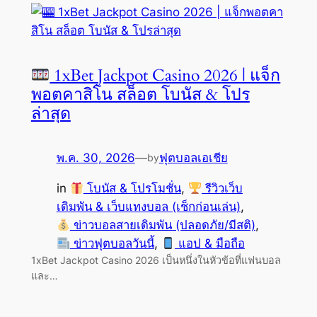
1xBet Jackpot Casino 2026 | แจ็ก
พอตคาสิโน สล็อต โบนัส & โปร
ล่าสุด
พ.ค. 30, 2026
—
ฟุตบอลเอเชีย
by
in
โบนัส & โปรโมชั่น
, 
รีวิวเว็บ
เดิมพัน & เว็บแทงบอล (เช็กก่อนเล่น)
, 
ข่าวบอลสายเดิมพัน (ปลอดภัย/มีสติ)
, 
ข่าวฟุตบอลวันนี้
, 
แอป & มือถือ
1xBet Jackpot Casino 2026 เป็นหนึ่งในหัวข้อที่แฟนบอล
และ…