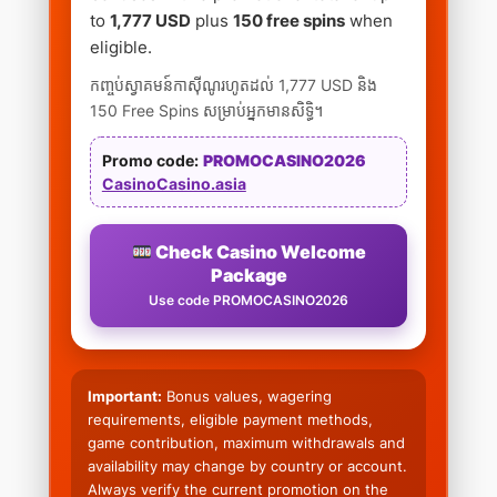
to
1,777 USD
plus
150 free spins
when
eligible.
កញ្ចប់ស្វាគមន៍កាស៊ីណូរហូតដល់ 1,777 USD និង
150 Free Spins សម្រាប់អ្នកមានសិទ្ធិ។
Promo code:
PROMOCASINO2026
CasinoCasino.asia
Check Casino Welcome
Package
Use code PROMOCASINO2026
Important:
Bonus values, wagering
requirements, eligible payment methods,
game contribution, maximum withdrawals and
availability may change by country or account.
Always verify the current promotion on the