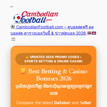
ข้าม
“`
ไป
ยัง
เนื้อหา
CambodianFootball.com – ดูบอลสดฟรี ผล
บอลสด ตารางบอลวันนี้ & ข่าวฟุตบอล 2026
UPDATED 2026 PROMO CODES •
SPORTS BETTING & ONLINE CASINO
Best Betting & Casino
Bonuses 2026
បូណឹសភ្នាល់កីឡា និងកាស៊ីណូអនឡាញសម្រាប់អ្នក
លេង
Compare the latest
Dafabet
and
1xBet