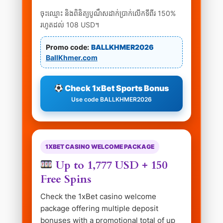
ចុះឈ្មោះ និងពិនិត្យបូណឹសដាក់ប្រាក់លើកទីពីរ 150%
រហូតដល់ 108 USD។
Promo code:
BALLKHMER2026
BallKhmer.com
Check 1xBet Sports Bonus
Use code BALLKHMER2026
1XBET CASINO WELCOME PACKAGE
Up to 1,777 USD + 150
Free Spins
Check the 1xBet casino welcome
package offering multiple deposit
bonuses with a promotional total of up