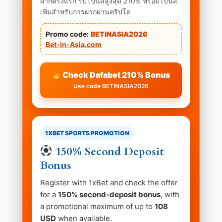
ฝากครั้งแรก รับโบนัสสูงสุด 210% พร้อมโบนัส
เพิ่มสำหรับการฝากผ่านคริปโต
Promo code:
BETINASIA2026
Bet-in-Asia.com
Check Dafabet 210% Bonus
Use code BETINASIA2026
1XBET SPORTS PROMOTION
150% Second Deposit
Bonus
Register with 1xBet and check the offer
for a
150% second-deposit bonus
, with
a promotional maximum of up to
108
USD
when available.