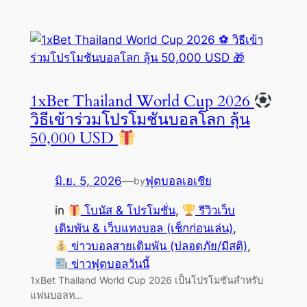
1xBet Thailand World Cup 2026
วิธีเข้าร่วมโปรโมชันบอลโลก ลุ้น
50,000 USD
มิ.ย. 5, 2026
—
ฟุตบอลเอเชีย
by
in
โบนัส & โปรโมชั่น
, 
รีวิวเว็บ
เดิมพัน & เว็บแทงบอล (เช็กก่อนเล่น)
, 
ข่าวบอลสายเดิมพัน (ปลอดภัย/มีสติ)
, 
ข่าวฟุตบอลวันนี้
1xBet Thailand World Cup 2026 เป็นโปรโมชันสำหรับ
แฟนบอลท…