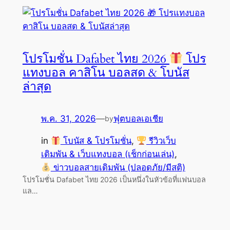
โปรโมชั่น Dafabet ไทย 2026
โปร
แทงบอล คาสิโน บอลสด & โบนัส
ล่าสุด
พ.ค. 31, 2026
—
ฟุตบอลเอเชีย
by
in
โบนัส & โปรโมชั่น
, 
รีวิวเว็บ
เดิมพัน & เว็บแทงบอล (เช็กก่อนเล่น)
, 
ข่าวบอลสายเดิมพัน (ปลอดภัย/มีสติ)
โปรโมชั่น Dafabet ไทย 2026 เป็นหนึ่งในหัวข้อที่แฟนบอล
แล…