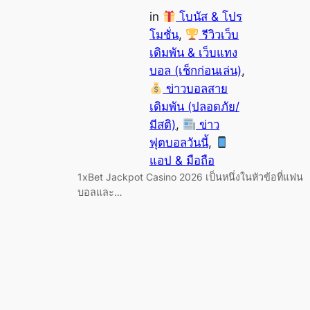
in
โบนัส & โปร
โมชั่น
, 
รีวิวเว็บ
เดิมพัน & เว็บแทง
บอล (เช็กก่อนเล่น)
, 
ข่าวบอลสาย
เดิมพัน (ปลอดภัย/
มีสติ)
, 
ข่าว
ฟุตบอลวันนี้
, 
แอป & มือถือ
1xBet Jackpot Casino 2026 เป็นหนึ่งในหัวข้อที่แฟน
บอลและ…