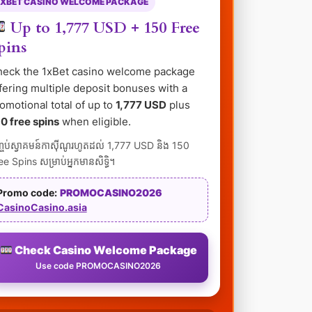
1XBET CASINO WELCOME PACKAGE
Up to 1,777 USD + 150 Free
pins
eck the 1xBet casino welcome package
fering multiple deposit bonuses with a
omotional total of up to
1,777 USD
plus
0 free spins
when eligible.
្ចប់ស្វាគមន៍កាស៊ីណូរហូតដល់ 1,777 USD និង 150
ee Spins សម្រាប់អ្នកមានសិទ្ធិ។
Promo code:
PROMOCASINO2026
CasinoCasino.asia
Check Casino Welcome Package
Use code PROMOCASINO2026