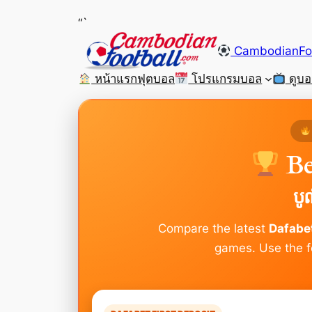
ข้าม
“`
ไป
ยัง
CambodianFoot
เนื้อหา
หน้าแรกฟุตบอล
โปรแกรมบอล
ดูบอ
Be
បូ
Compare the latest
Dafabe
games. Use the fe