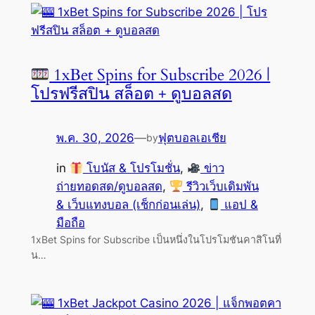
1xBet Spins for Subscribe 2026 |
โปรฟรีสปิน สล็อต + ดูบอลสด
พ.ค. 30, 2026
—
ฟุตบอลเอเชีย
by
in
โบนัส & โปรโมชั่น
, 
ข่าว
ถ่ายทอดสด/ดูบอลสด
, 
รีวิวเว็บเดิมพัน
& เว็บแทงบอล (เช็กก่อนเล่น)
, 
แอป &
มือถือ
1xBet Spins for Subscribe เป็นหนึ่งในโปรโมชันคาสิโนที่
น…