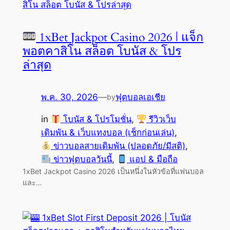
1xBet Jackpot Casino 2026 | แจ็ก
พอตคาสิโน สล็อต โบนัส & โปร
ล่าสุด
พ.ค. 30, 2026
—
ฟุตบอลเอเชีย
by
in
โบนัส & โปรโมชั่น
, 
รีวิวเว็บ
เดิมพัน & เว็บแทงบอล (เช็กก่อนเล่น)
, 
ข่าวบอลสายเดิมพัน (ปลอดภัย/มีสติ)
, 
ข่าวฟุตบอลวันนี้
, 
แอป & มือถือ
1xBet Jackpot Casino 2026 เป็นหนึ่งในหัวข้อที่แฟนบอล
และ…