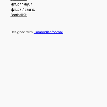
ฟุตบอลกัมพูชา
ฟุตบอลเวียดนาม
FootballKH
Designed with
Cambodianfootball