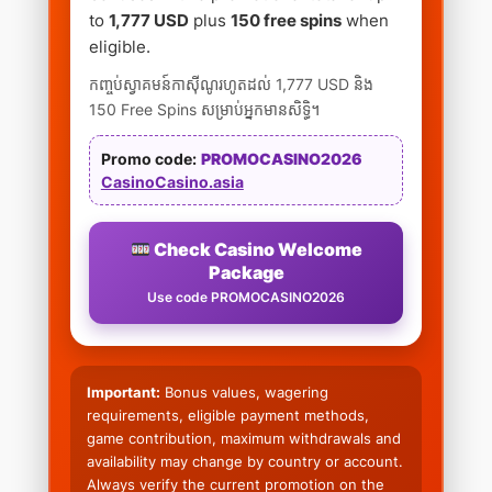
to
1,777 USD
plus
150 free spins
when
eligible.
កញ្ចប់ស្វាគមន៍កាស៊ីណូរហូតដល់ 1,777 USD និង
150 Free Spins សម្រាប់អ្នកមានសិទ្ធិ។
Promo code:
PROMOCASINO2026
CasinoCasino.asia
Check Casino Welcome
Package
Use code PROMOCASINO2026
Important:
Bonus values, wagering
requirements, eligible payment methods,
game contribution, maximum withdrawals and
availability may change by country or account.
Always verify the current promotion on the