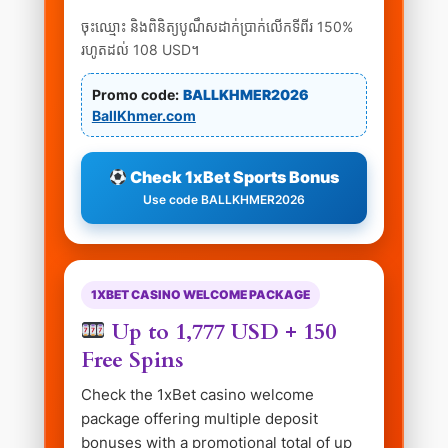
ចុះឈ្មោះ និងពិនិត្យបូណឹសដាក់ប្រាក់លើកទីពីរ 150%
រហូតដល់ 108 USD។
Promo code:
BALLKHMER2026
BallKhmer.com
Check 1xBet Sports Bonus
Use code BALLKHMER2026
1XBET CASINO WELCOME PACKAGE
Up to 1,777 USD + 150
Free Spins
Check the 1xBet casino welcome
package offering multiple deposit
bonuses with a promotional total of up