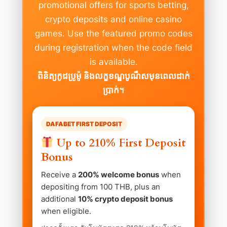
promotional offers for sports betting,
crypto deposits and online casino
games. Use the featured promo codes
during registration when the code field
is available.
ពិនិត្យកូដប្រូម៉ូ និងលក្ខខណ្ឌបូណឹសមុនពេលដាក់
ប្រាក់។
DAFABET FIRST DEPOSIT
Up to 210% First Deposit
Bonus
Receive a
200% welcome bonus
when
depositing from 100 THB, plus an
additional
10% crypto deposit bonus
when eligible.