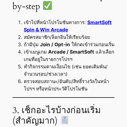
by-step
เข้าไปที่หน้าโปรโมชันทางการ:
SmartSoft
Spin & Win Arcade
สมัครสมาชิก/ล็อกอินให้เรียบร้อย
ถ้ามีปุ่ม
Join / Opt-in
ให้กดเข้าร่วมก่อนเริ่ม
เข้าเมนูเกม
Arcade / SmartSoft
แล้วเลือก
เกมที่อยู่ในรายการโปรฯ
ทำกิจกรรมตามเงื่อนไข (เช่น ยอดเดิมพัน/
จำนวนรอบ/ช่วงเวลา)
ตรวจสอบสถานะ/อันดับ/สิทธิ์รางวัลในหน้า
โปรฯ หรือหน้าประวัติโปรโมชัน
3. เช็กอะไรบ้างก่อนเริ่ม
(สำคัญมาก)