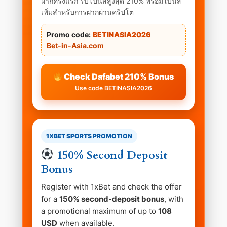
ฝากครั้งแรก รับโบนัสสูงสุด 210% พร้อมโบนัส
เพิ่มสำหรับการฝากผ่านคริปโต
Promo code:
BETINASIA2026
Bet-in-Asia.com
Check Dafabet 210% Bonus
Use code BETINASIA2026
1XBET SPORTS PROMOTION
150% Second Deposit
Bonus
Register with 1xBet and check the offer
for a
150% second-deposit bonus
, with
a promotional maximum of up to
108
USD
when available.