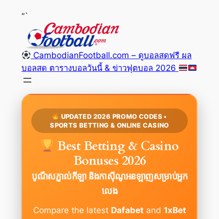
ข้าม
“`
ไป
ยัง
เนื้อหา
CambodianFootball.com – ดูบอลสดฟรี ผล
บอลสด ตารางบอลวันนี้ & ข่าวฟุตบอล 2026
UPDATED 2026 PROMO CODES •
SPORTS BETTING & ONLINE CASINO
Best Betting & Casino
Bonuses 2026
បូណឹសភ្នាល់កីឡា និងកាស៊ីណូអនឡាញសម្រាប់អ្នក
លេង
Compare the latest
Dafabet
and
1xBet