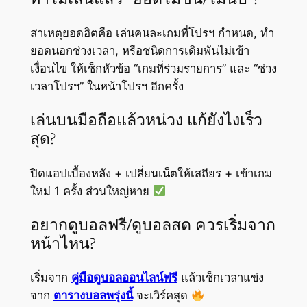
สาเหตุยอดฮิตคือ เล่นคนละเกมที่โปรฯ กำหนด, ทำ
ยอดนอกช่วงเวลา, หรือชนิดการเดิมพันไม่เข้า
เงื่อนไข ให้เช็กหัวข้อ “เกมที่ร่วมรายการ” และ “ช่วง
เวลาโปรฯ” ในหน้าโปรฯ อีกครั้ง
เล่นบนมือถือแล้วหน่วง แก้ยังไงเร็ว
สุด?
ปิดแอปเบื้องหลัง + เปลี่ยนเน็ตให้เสถียร + เข้าเกม
ใหม่ 1 ครั้ง ส่วนใหญ่หาย
อยากดูบอลฟรี/ดูบอลสด ควรเริ่มจาก
หน้าไหน?
เริ่มจาก
คู่มือดูบอลออนไลน์ฟรี
แล้วเช็กเวลาแข่ง
จาก
ตารางบอลพรุ่งนี้
จะเวิร์คสุด