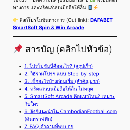
ไขโปรฯ” บทความนี้สรุปแบบอ่านง่าย
พร้อมลิงก์
ทางการ และทริคเล่นบนมือถือให้ลื่น
ลิงก์โปรโมชันทางการ (Out link):
DAFABET
SmartSoft Spin & Win Arcade
สารบัญ (คลิกไปหัวข้อ)
1. โปรโมชันนี้คืออะไร? (สรุปเร็ว)
2. วิธีร่วมโปรฯ แบบ Step-by-step
3. เช็กอะไรบ้างก่อนเริ่ม (สำคัญมาก)
4. ทริคเล่นบนมือถือให้ลื่น ไม่หลุด
5. SmartSoft Arcade คือแนวไหน? เหมาะ
กับใคร
6. ลิงก์แนะนำใน CambodianFootball.com
(ดันทราฟฟิก)
7. FAQ คำถามที่พบบ่อย