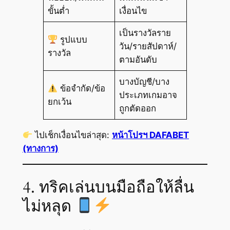
ขั้นต่ำ
เงื่อนไข
เป็นรางวัลราย
รูปแบบ
วัน/รายสัปดาห์/
รางวัล
ตามอันดับ
บางบัญชี/บาง
ข้อจำกัด/ข้อ
ประเภทเกมอาจ
ยกเว้น
ถูกตัดออก
ไปเช็กเงื่อนไขล่าสุด:
หน้าโปรฯ DAFABET
(ทางการ)
4. ทริคเล่นบนมือถือให้ลื่น
ไม่หลุด