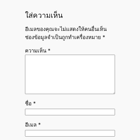
ใส่ความเห็น
อีเมลของคุณจะไม่แสดงให้คนอื่นเห็น
ช่องข้อมูลจำเป็นถูกทำเครื่องหมาย
*
ความเห็น
*
ชื่อ
*
อีเมล
*