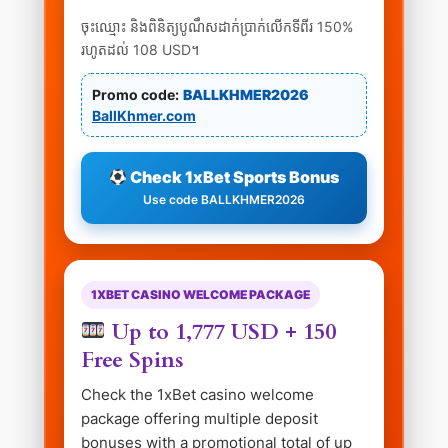
ចុះឈ្មោះ និងពិនិត្យបូណឹសដាក់ប្រាក់លើកទីពីរ 150%
រហូតដល់ 108 USD។
Promo code:
BALLKHMER2026
BallKhmer.com
Check 1xBet Sports Bonus
Use code BALLKHMER2026
1XBET CASINO WELCOME PACKAGE
Up to 1,777 USD + 150
Free Spins
Check the 1xBet casino welcome
package offering multiple deposit
bonuses with a promotional total of up