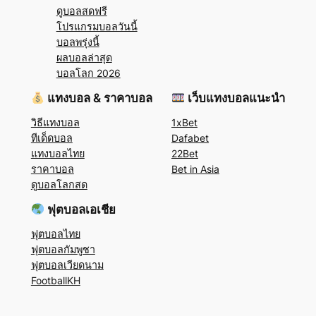
ดูบอลสดฟรี
โปรแกรมบอลวันนี้
บอลพรุ่งนี้
ผลบอลล่าสุด
บอลโลก 2026
แทงบอล & ราคาบอล
เว็บแทงบอลแนะนำ
วิธีแทงบอล
1xBet
ทีเด็ดบอล
Dafabet
แทงบอลไทย
22Bet
ราคาบอล
Bet in Asia
ดูบอลโลกสด
ฟุตบอลเอเชีย
ฟุตบอลไทย
ฟุตบอลกัมพูชา
ฟุตบอลเวียดนาม
FootballKH