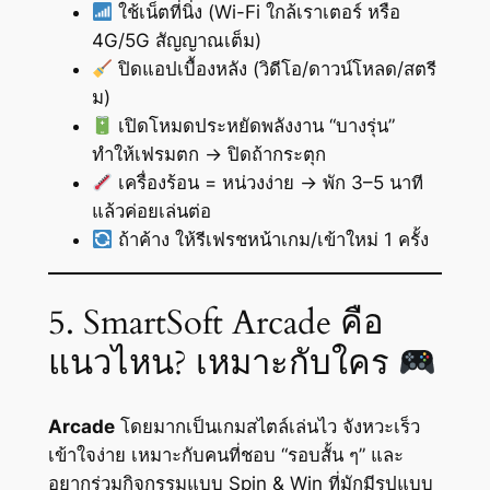
ใช้เน็ตที่นิ่ง (Wi-Fi ใกล้เราเตอร์ หรือ
4G/5G สัญญาณเต็ม)
ปิดแอปเบื้องหลัง (วิดีโอ/ดาวน์โหลด/สตรี
ม)
เปิดโหมดประหยัดพลังงาน “บางรุ่น”
ทำให้เฟรมตก → ปิดถ้ากระตุก
เครื่องร้อน = หน่วงง่าย → พัก 3–5 นาที
แล้วค่อยเล่นต่อ
ถ้าค้าง ให้รีเฟรชหน้าเกม/เข้าใหม่ 1 ครั้ง
5. SmartSoft Arcade คือ
แนวไหน? เหมาะกับใคร
Arcade
โดยมากเป็นเกมสไตล์เล่นไว จังหวะเร็ว
เข้าใจง่าย เหมาะกับคนที่ชอบ “รอบสั้น ๆ” และ
อยากร่วมกิจกรรมแบบ Spin & Win ที่มักมีรูปแบบ