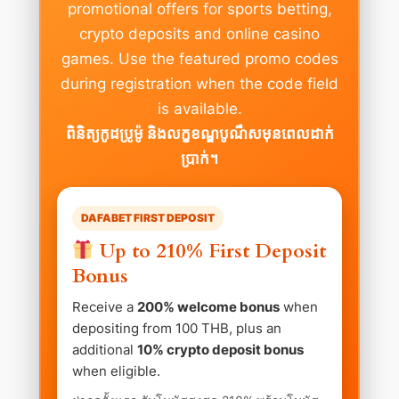
promotional offers for sports betting,
crypto deposits and online casino
games. Use the featured promo codes
during registration when the code field
is available.
ពិនិត្យកូដប្រូម៉ូ និងលក្ខខណ្ឌបូណឹសមុនពេលដាក់
ប្រាក់។
DAFABET FIRST DEPOSIT
Up to 210% First Deposit
Bonus
Receive a
200% welcome bonus
when
depositing from 100 THB, plus an
additional
10% crypto deposit bonus
when eligible.