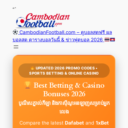
ข้าม
“`
ไป
ยัง
เนื้อหา
CambodianFootball.com – ดูบอลสดฟรี ผล
บอลสด ตารางบอลวันนี้ & ข่าวฟุตบอล 2026
UPDATED 2026 PROMO CODES •
SPORTS BETTING & ONLINE CASINO
Best Betting & Casino
Bonuses 2026
បូណឹសភ្នាល់កីឡា និងកាស៊ីណូអនឡាញសម្រាប់អ្នក
លេង
Compare the latest
Dafabet
and
1xBet