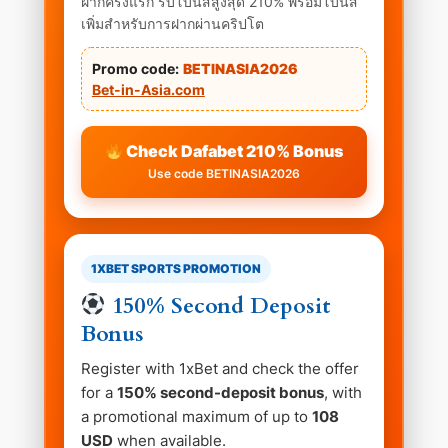
ฝากครั้งแรก รับโบนัสสูงสุด 210% พร้อมโบนัส
เพิ่มสำหรับการฝากผ่านคริปโต
Promo code:
BETINASIA2026
Bet-in-Asia.com
Check Dafabet 210% Bonus
Use code BETINASIA2026
1XBET SPORTS PROMOTION
150% Second Deposit
Bonus
Register with 1xBet and check the offer
for a
150% second-deposit bonus
, with
a promotional maximum of up to
108
USD
when available.