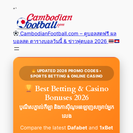
ข้าม
“`
ไป
ยัง
เนื้อหา
CambodianFootball.com – ดูบอลสดฟรี ผล
บอลสด ตารางบอลวันนี้ & ข่าวฟุตบอล 2026
UPDATED 2026 PROMO CODES •
SPORTS BETTING & ONLINE CASINO
Best Betting & Casino
Bonuses 2026
បូណឹសភ្នាល់កីឡា និងកាស៊ីណូអនឡាញសម្រាប់អ្នក
លេង
Compare the latest
Dafabet
and
1xBet