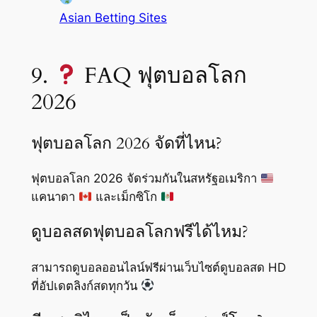
Asian Betting Sites
9.
FAQ ฟุตบอลโลก
2026
ฟุตบอลโลก 2026 จัดที่ไหน?
ฟุตบอลโลก 2026 จัดร่วมกันในสหรัฐอเมริกา
แคนาดา
และเม็กซิโก
ดูบอลสดฟุตบอลโลกฟรีได้ไหม?
สามารถดูบอลออนไลน์ฟรีผ่านเว็บไซต์ดูบอลสด HD
ที่อัปเดตลิงก์สดทุกวัน