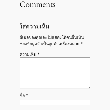
Comments
ใส่ความเห็น
อีเมลของคุณจะไม่แสดงให้คนอื่นเห็น
ช่องข้อมูลจำเป็นถูกทำเครื่องหมาย
*
ความเห็น
*
ชื่อ
*