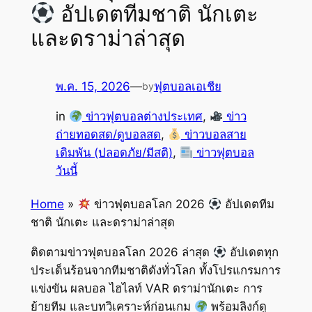
อัปเดตทีมชาติ นักเตะ
และดราม่าล่าสุด
พ.ค. 15, 2026
—
ฟุตบอลเอเชีย
by
in
ข่าวฟุตบอลต่างประเทศ
, 
ข่าว
ถ่ายทอดสด/ดูบอลสด
, 
ข่าวบอลสาย
เดิมพัน (ปลอดภัย/มีสติ)
, 
ข่าวฟุตบอล
วันนี้
Home
»
ข่าวฟุตบอลโลก 2026
อัปเดตทีม
ชาติ นักเตะ และดราม่าล่าสุด
ติดตามข่าวฟุตบอลโลก 2026 ล่าสุด
อัปเดตทุก
ประเด็นร้อนจากทีมชาติดังทั่วโลก ทั้งโปรแกรมการ
แข่งขัน ผลบอล ไฮไลท์ VAR ดราม่านักเตะ การ
ย้ายทีม และบทวิเคราะห์ก่อนเกม
พร้อมลิงก์ดู