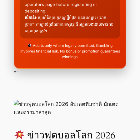
operator’s page before registering or
depositing.
សំខាន់៖
សូមពិនិត្យលក្ខខណ្ឌថ្មីបំផុត មុនចុះឈ្មោះ ឬដាក់
ប្រាក់។ ការភ្នាល់គួរតែជាការកម្សាន្ត និងត្រូវលេងដោយមានការ
ទទួលខុសត្រូវ។
Adults only where legally permitted. Gambling
involves financial risk. No bonus or promotion guarantees
winnings.
“`
ข่าวฟุตบอลโลก 2026