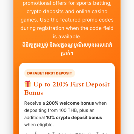
promotional offers for sports betting,
crypto deposits and online casino
games. Use the featured promo codes
during registration when the code field
is available.
ពិនិត្យកូដប្រូម៉ូ និងលក្ខខណ្ឌបូណឹសមុនពេលដាក់
ប្រាក់។
DAFABET FIRST DEPOSIT
Up to 210% First Deposit
Bonus
Receive a
200% welcome bonus
when
depositing from 100 THB, plus an
additional
10% crypto deposit bonus
when eligible.