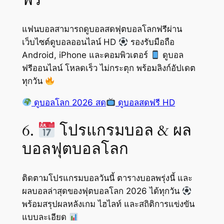
ฟรี
แฟนบอลสามารถดูบอลสดฟุตบอลโลกฟรีผ่าน
เว็บไซต์ดูบอลออนไลน์ HD
รองรับมือถือ
Android, iPhone และคอมพิวเตอร์
ดูบอล
ฟรีออนไลน์ โหลดเร็ว ไม่กระตุก พร้อมลิงก์อัปเดต
ทุกวัน
ดูบอลโลก 2026 สด
ดูบอลสดฟรี HD
6.
โปรแกรมบอล & ผล
บอลฟุตบอลโลก
ติดตามโปรแกรมบอลวันนี้ ตารางบอลพรุ่งนี้ และ
ผลบอลล่าสุดของฟุตบอลโลก 2026 ได้ทุกวัน
พร้อมสรุปผลหลังเกม ไฮไลท์ และสถิติการแข่งขัน
แบบละเอียด