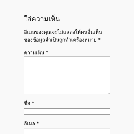
ใส่ความเห็น
อีเมลของคุณจะไม่แสดงให้คนอื่นเห็น
ช่องข้อมูลจำเป็นถูกทำเครื่องหมาย
*
ความเห็น
*
ชื่อ
*
อีเมล
*