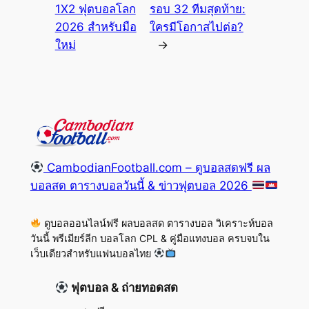
1X2 ฟุตบอลโลก
รอบ 32 ทีมสุดท้าย:
2026 สำหรับมือ
ใครมีโอกาสไปต่อ?
ใหม่
→
CambodianFootball.com – ดูบอลสดฟรี ผล
บอลสด ตารางบอลวันนี้ & ข่าวฟุตบอล 2026
ดูบอลออนไลน์ฟรี ผลบอลสด ตารางบอล วิเคราะห์บอล
วันนี้ พรีเมียร์ลีก บอลโลก CPL & คู่มือแทงบอล ครบจบใน
เว็บเดียวสำหรับแฟนบอลไทย
ฟุตบอล & ถ่ายทอดสด