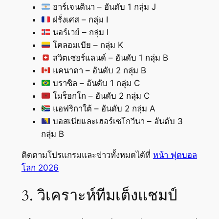
อาร์เจนตินา – อันดับ 1 กลุ่ม J
ฝรั่งเศส – กลุ่ม I
นอร์เวย์ – กลุ่ม I
โคลอมเบีย – กลุ่ม K
สวิตเซอร์แลนด์ – อันดับ 1 กลุ่ม B
แคนาดา – อันดับ 2 กลุ่ม B
บราซิล – อันดับ 1 กลุ่ม C
โมร็อกโก – อันดับ 2 กลุ่ม C
แอฟริกาใต้ – อันดับ 2 กลุ่ม A
บอสเนียและเฮอร์เซโกวีนา – อันดับ 3
กลุ่ม B
ติดตามโปรแกรมและข่าวทั้งหมดได้ที่
หน้า ฟุตบอล
โลก 2026
3. วิเคราะห์ทีมเต็งแชมป์