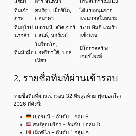
แชมป์
อาร์เจนตินา
ประสบการณ์แน่น
ทีมเจ้า
สหรัฐฯ, เม็กซิโก,
ได้แรงหนุนจาก
ภาพ
แคนาดา
แฟนบอลในสนาม
ทีมยุโรป
เยอรมนี, สวิตเซอร์
ระบบทีมดี เกมรับ
น่ากลัว
แลนด์, นอร์เวย์
แข็งแรง
โมร็อกโก,
มีโอกาสสร้าง
ทีมม้ามืด
แอฟริกาใต้, บอส
เซอร์ไพรส์
เนียฯ
2. รายชื่อทีมที่ผ่านเข้ารอบ
รายชื่อทีมที่ผ่านเข้ารอบ 32 ทีมสุดท้าย ฟุตบอลโลก
2026 มีดังนี้:
เยอรมนี – อันดับ 1 กลุ่ม E
สหรัฐอเมริกา – อันดับ 1 กลุ่ม D
เม็กซิโก – อันดับ 1 กลุ่ม A