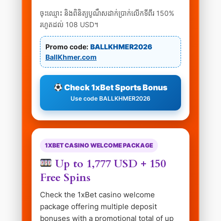
ចុះឈ្មោះ និងពិនិត្យបូណឹសដាក់ប្រាក់លើកទីពីរ 150%
រហូតដល់ 108 USD។
Promo code:
BALLKHMER2026
BallKhmer.com
Check 1xBet Sports Bonus
Use code BALLKHMER2026
1XBET CASINO WELCOME PACKAGE
Up to 1,777 USD + 150
Free Spins
Check the 1xBet casino welcome
package offering multiple deposit
bonuses with a promotional total of up