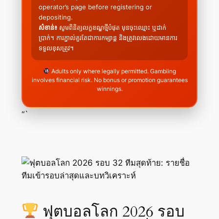
operator’s page before registering or
depositing.
សំខាន់៖
សូមពិនិត្យលក្ខខណ្ឌថ្មីបំផុត មុនចុះឈ្មោះ ឬដាក់
ប្រាក់។ ការភ្នាល់គួរតែជាការកម្សាន្ត និងត្រូវលេងដោយមានការ
ទទួលខុសត្រូវ។
Adults only where legally permitted. Gambling
involves financial risk. No bonus or promotion guarantees
winnings.
“`
ฟุตบอลโลก 2026 รอบ