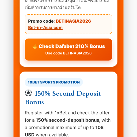
ฝากครั้งแรก รับโบนัสสูงสุด 210% พร้อมโบนัส
เพิ่มสำหรับการฝากผ่านคริปโต
Promo code:
BETINASIA2026
Bet-in-Asia.com
Check Dafabet 210% Bonus
Use code BETINASIA2026
1XBET SPORTS PROMOTION
150% Second Deposit
Bonus
Register with 1xBet and check the offer
for a
150% second-deposit bonus
, with
a promotional maximum of up to
108
USD
when available.