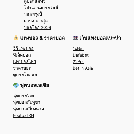
ดูบอลสดฟรี
โปรแกรมบอลวันนี้
บอลพรุ่งนี้
ผลบอลล่าสุด
บอลโลก 2026
แทงบอล & ราคาบอล
เว็บแทงบอลแนะนำ
วิธีแทงบอล
1xBet
ทีเด็ดบอล
Dafabet
แทงบอลไทย
22Bet
ราคาบอล
Bet in Asia
ดูบอลโลกสด
ฟุตบอลเอเชีย
ฟุตบอลไทย
ฟุตบอลกัมพูชา
ฟุตบอลเวียดนาม
FootballKH