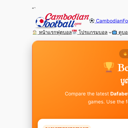
ข้าม
“`
ไป
ยัง
CambodianFoot
เนื้อหา
หน้าแรกฟุตบอล
โปรแกรมบอล
ดูบอ
Be
បូ
Compare the latest
Dafabe
games. Use the fe