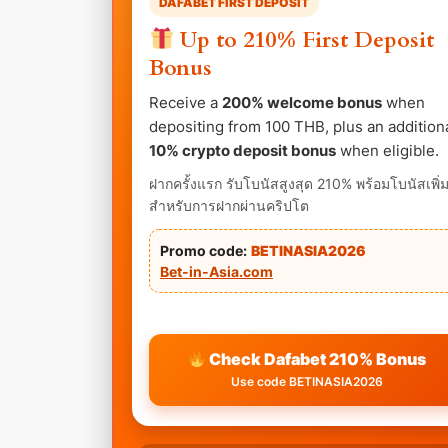
DAFABET FIRST DEPOSIT
Up to 210% First Deposit
Bonus
Receive a
200% welcome bonus
when
depositing from 100 THB, plus an addition
10% crypto deposit bonus
when eligible.
ฝากครั้งแรก รับโบนัสสูงสุด 210% พร้อมโบนัสเพิ่
สำหรับการฝากผ่านคริปโต
Promo code:
BETINASIA2026
Bet-in-Asia.com
Check Dafabet 210% Bonus
Use code BETINASIA2026