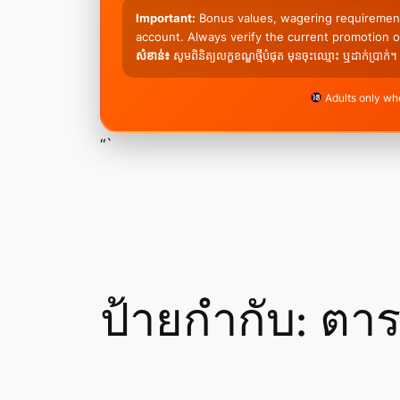
Important:
Bonus values, wagering requirement
account. Always verify the current promotion o
សំខាន់៖
សូមពិនិត្យលក្ខខណ្ឌថ្មីបំផុត មុនចុះឈ្មោះ ឬដាក់ប្រាក
Adults only whe
“`
ป้ายกำกับ:
ตา