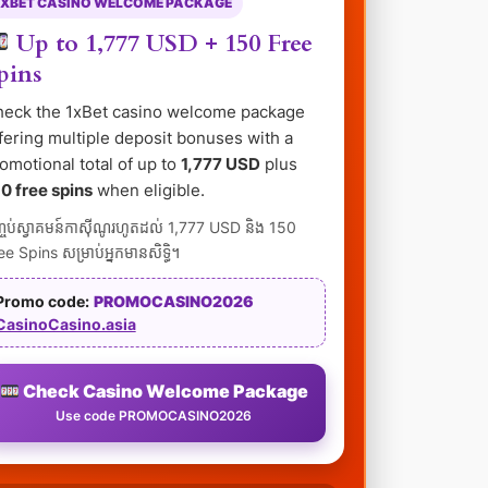
1XBET CASINO WELCOME PACKAGE
Up to 1,777 USD + 150 Free
pins
eck the 1xBet casino welcome package
fering multiple deposit bonuses with a
omotional total of up to
1,777 USD
plus
0 free spins
when eligible.
្ចប់ស្វាគមន៍កាស៊ីណូរហូតដល់ 1,777 USD និង 150
ee Spins សម្រាប់អ្នកមានសិទ្ធិ។
Promo code:
PROMOCASINO2026
CasinoCasino.asia
Check Casino Welcome Package
Use code PROMOCASINO2026