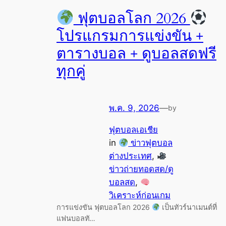
ฟุตบอลโลก 2026
โปรแกรมการแข่งขัน +
ตารางบอล + ดูบอลสดฟรี
ทุกคู่
พ.ค. 9, 2026
—
by
ฟุตบอลเอเชีย
in
ข่าวฟุตบอล
ต่างประเทศ
, 
ข่าวถ่ายทอดสด/ดู
บอลสด
, 
วิเคราะห์ก่อนเกม
การแข่งขัน ฟุตบอลโลก 2026
เป็นทัวร์นาเมนต์ที่
แฟนบอลทั…