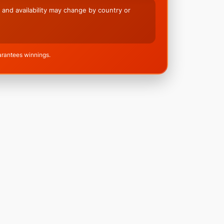
nd availability may change by country or
arantees winnings.