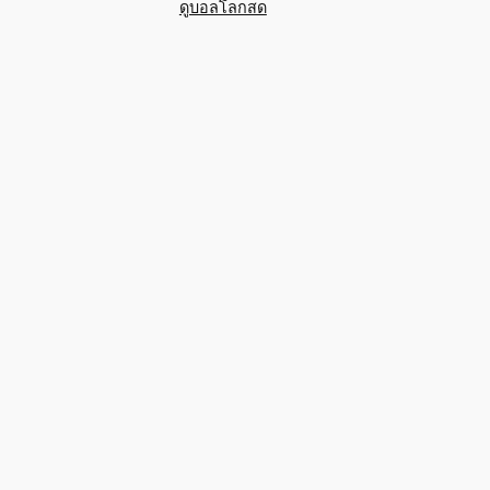
ดูบอลโลกสด