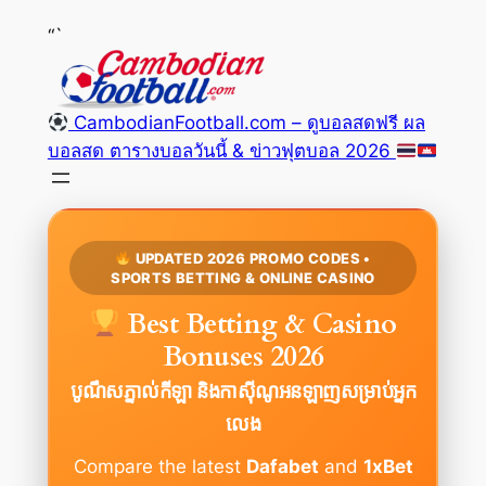
ข้าม
“`
ไป
ยัง
เนื้อหา
CambodianFootball.com – ดูบอลสดฟรี ผล
บอลสด ตารางบอลวันนี้ & ข่าวฟุตบอล 2026
UPDATED 2026 PROMO CODES •
SPORTS BETTING & ONLINE CASINO
Best Betting & Casino
Bonuses 2026
បូណឹសភ្នាល់កីឡា និងកាស៊ីណូអនឡាញសម្រាប់អ្នក
លេង
Compare the latest
Dafabet
and
1xBet