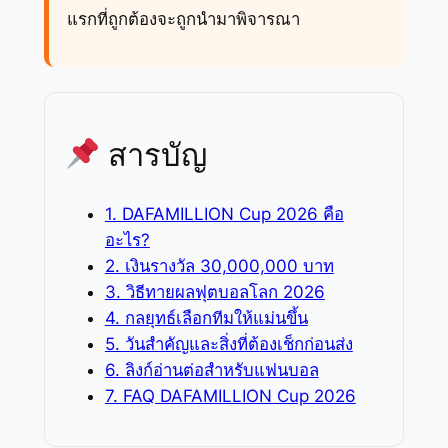
แรกที่ถูกต้องจะถูกนำมาพิจารณา
สารบัญ
1. DAFAMILLION Cup 2026 คือ
อะไร?
2. เงินรางวัล 30,000,000 บาท
3. วิธีทายผลฟุตบอลโลก 2026
4. กลยุทธ์เลือกทีมให้แม่นขึ้น
5. วันสำคัญและสิ่งที่ต้องเช็กก่อนส่ง
6. ลิงก์อ่านต่อสำหรับแฟนบอล
7. FAQ DAFAMILLION Cup 2026