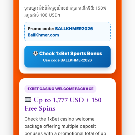
ចុះឈ្មោះ និងពិនិត្យបូណឹសដាក់ប្រាក់លើកទីពីរ 150%
រហូតដល់ 108 USD។
Promo code:
BALLKHMER2026
BallKhmer.com
Check 1xBet Sports Bonus
Use code BALLKHMER2026
1XBET CASINO WELCOME PACKAGE
Up to 1,777 USD + 150
Free Spins
Check the 1xBet casino welcome
package offering multiple deposit
bonuses with a promotional total of up