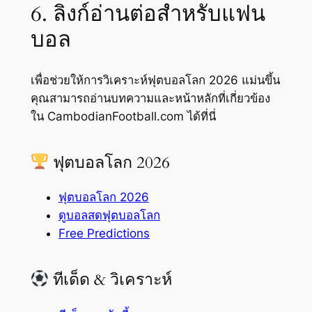
6. ลิงก์อ่านต่อสำหรับแฟน
บอล
เพื่อช่วยให้การวิเคราะห์ฟุตบอลโลก 2026 แม่นขึ้น
คุณสามารถอ่านบทความและหน้าหลักที่เกี่ยวข้อง
ใน CambodianFootball.com ได้ที่นี่
ฟุตบอลโลก 2026
ฟุตบอลโลก 2026
ดูบอลสดฟุตบอลโลก
Free Predictions
ทีเด็ด & วิเคราะห์