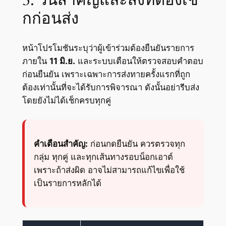
5. วันสำคัญและสิ่งที่ต้องเช็
กก่อนส่ง
หน้าโปรโมชันระบุว่าผู้เข้าร่วมต้องยืนยันรายการ
ภายใน
11 มิ.ย.
และระบบเตือนให้ตรวจสอบคำตอบ
ก่อนยืนยัน เพราะเฉพาะการส่งทายครั้งแรกที่ถูก
ต้องเท่านั้นที่จะได้รับการพิจารณา ดังนั้นอย่ารีบส่ง
โดยยังไม่ได้เช็กครบทุกคู่
คำเตือนสำคัญ:
ก่อนกดยืนยัน ควรตรวจทุก
กลุ่ม ทุกคู่ และทุกเส้นทางรอบน็อกเอาต์
เพราะถ้าส่งผิด อาจไม่สามารถแก้ไขเพื่อใช้
เป็นรายการหลักได้