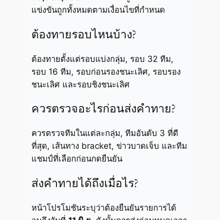
แข่งขันถูกทั้งหมดตามเงื่อนไขที่กำหนด
ต้องทายรอบไหนบ้าง?
ต้องทายตั้งแต่รอบแบ่งกลุ่ม, รอบ 32 ทีม,
รอบ 16 ทีม, รอบก่อนรองชนะเลิศ, รอบรอง
ชนะเลิศ และรอบชิงชนะเลิศ
ควรตรวจอะไรก่อนส่งคำทาย?
ควรตรวจทีมในแต่ละกลุ่ม, ทีมอันดับ 3 ที่ดี
ที่สุด, เส้นทาง bracket, ข่าวบาดเจ็บ และทีม
แชมป์ที่เลือกก่อนกดยืนยัน
ส่งคำทายได้ถึงเมื่อไร?
หน้าโปรโมชันระบุว่าต้องยืนยันรายการได้