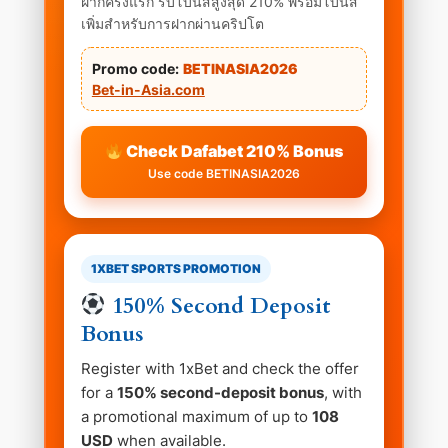
ฝากครั้งแรก รับโบนัสสูงสุด 210% พร้อมโบนัส
เพิ่มสำหรับการฝากผ่านคริปโต
Promo code:
BETINASIA2026
Bet-in-Asia.com
Check Dafabet 210% Bonus
Use code BETINASIA2026
1XBET SPORTS PROMOTION
150% Second Deposit
Bonus
Register with 1xBet and check the offer
for a
150% second-deposit bonus
, with
a promotional maximum of up to
108
USD
when available.