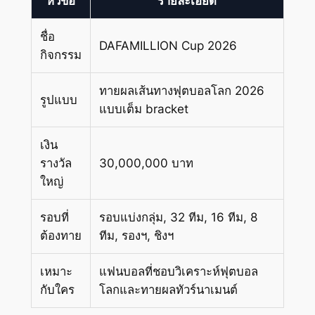
หัวข้อ
รายละเอียด
ชื่อ
DAFAMILLION Cup 2026
กิจกรรม
ทายผลเส้นทางฟุตบอลโลก 2026
รูปแบบ
แบบเต็ม bracket
เงิน
รางวัล
30,000,000 บาท
ใหญ่
รอบที่
รอบแบ่งกลุ่ม, 32 ทีม, 16 ทีม, 8
ต้องทาย
ทีม, รองฯ, ชิงฯ
เหมาะ
แฟนบอลที่ชอบวิเคราะห์ฟุตบอล
กับใคร
โลกและทายผลทัวร์นาเมนต์