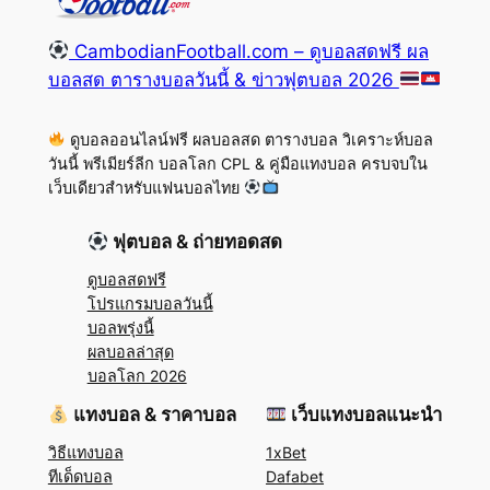
CambodianFootball.com – ดูบอลสดฟรี ผล
บอลสด ตารางบอลวันนี้ & ข่าวฟุตบอล 2026
ดูบอลออนไลน์ฟรี ผลบอลสด ตารางบอล วิเคราะห์บอล
วันนี้ พรีเมียร์ลีก บอลโลก CPL & คู่มือแทงบอล ครบจบใน
เว็บเดียวสำหรับแฟนบอลไทย
ฟุตบอล & ถ่ายทอดสด
ดูบอลสดฟรี
โปรแกรมบอลวันนี้
บอลพรุ่งนี้
ผลบอลล่าสุด
บอลโลก 2026
แทงบอล & ราคาบอล
เว็บแทงบอลแนะนำ
วิธีแทงบอล
1xBet
ทีเด็ดบอล
Dafabet