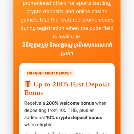
promotional offers for sports betting,
crypto deposits and online casino
games. Use the featured promo codes
during registration when the code field
is available.
ពិនិត្យកូដប្រូម៉ូ និងលក្ខខណ្ឌបូណឹសមុនពេលដាក់
ប្រាក់។
DAFABET FIRST DEPOSIT
Up to 210% First Deposit
Bonus
Receive a
200% welcome bonus
when
depositing from 100 THB, plus an
additional
10% crypto deposit bonus
when eligible.