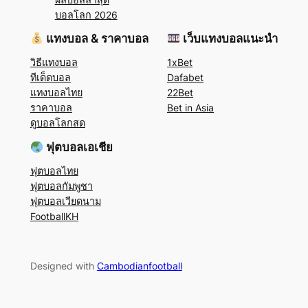
บอลโลก 2026
แทงบอล & ราคาบอล
เว็บแทงบอลแนะนำ
วิธีแทงบอล
1xBet
ทีเด็ดบอล
Dafabet
แทงบอลไทย
22Bet
ราคาบอล
Bet in Asia
ดูบอลโลกสด
ฟุตบอลเอเชีย
ฟุตบอลไทย
ฟุตบอลกัมพูชา
ฟุตบอลเวียดนาม
FootballKH
Designed with
Cambodianfootball