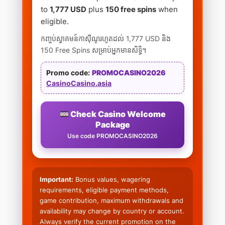
to
1,777 USD
plus
150 free spins
when
eligible.
កញ្ចប់ស្វាគមន៍កាស៊ីណូរហូតដល់ 1,777 USD និង
150 Free Spins សម្រាប់អ្នកមានសិទ្ធិ។
Promo code:
PROMOCASINO2026
CasinoCasino.asia
Check Casino Welcome
Package
Use code PROMOCASINO2026
Important:
Bonus values, wagering
requirements, eligible payment methods,
game contribution, maximum withdrawals and
availability may change by country or account.
Always verify the current promotion on the