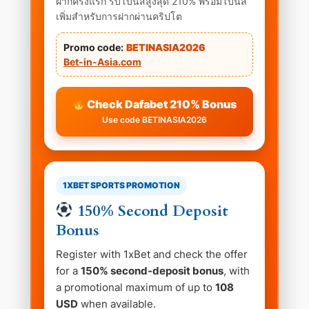
ฝากครั้งแรก รับโบนัสสูงสุด 210% พร้อมโบนัส
เพิ่มสำหรับการฝากผ่านคริปโต
Promo code:
BETINASIA2026
Bet-in-Asia.com
Check Dafabet 210% Bonus
Use code BETINASIA2026
1XBET SPORTS PROMOTION
150% Second Deposit
Bonus
Register with 1xBet and check the offer
for a
150% second-deposit bonus
, with
a promotional maximum of up to
108
USD
when available.