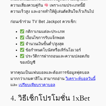
ความเสี่ยงควบคู่กัน
เพราะเกมประเภทนี้มี
ความเร็วสูง และอาจทำให้ผู้เล่นตัดสินใจเร็วเกินไป
ก่อนเข้าร่วม TV Bet Jackpot ควรเช็ก:
กติกาเกมแต่ละประเภท
เงื่อนไขการรับแจ็กพอต
จำนวนเงินขั้นต่ำ/สูงสุด
ข้อกำหนดโบนัสหรือเทิร์นโอเวอร์
ประวัติการฝากถอนและความปลอดภัย
ของบัญชี
หากคุณเป็นแฟนบอลและต้องการข้อมูลฟุตบอล
มากกว่าเกมคาสิโน สามารถอ่าน
วิเคราะห์บอลวันนี้
และ
เปรียบเทียบราคาบอล
4. วิธีเช็กโปรโมชั่น 1xBet