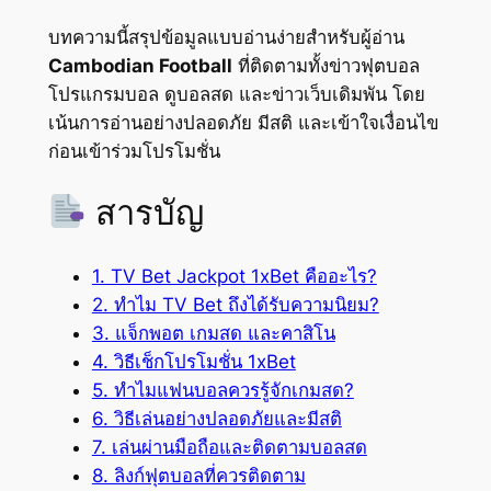
บทความนี้สรุปข้อมูลแบบอ่านง่ายสำหรับผู้อ่าน
Cambodian Football
ที่ติดตามทั้งข่าวฟุตบอล
โปรแกรมบอล ดูบอลสด และข่าวเว็บเดิมพัน โดย
เน้นการอ่านอย่างปลอดภัย มีสติ และเข้าใจเงื่อนไข
ก่อนเข้าร่วมโปรโมชั่น
สารบัญ
1. TV Bet Jackpot 1xBet คืออะไร?
2. ทำไม TV Bet ถึงได้รับความนิยม?
3. แจ็กพอต เกมสด และคาสิโน
4. วิธีเช็กโปรโมชั่น 1xBet
5. ทำไมแฟนบอลควรรู้จักเกมสด?
6. วิธีเล่นอย่างปลอดภัยและมีสติ
7. เล่นผ่านมือถือและติดตามบอลสด
8. ลิงก์ฟุตบอลที่ควรติดตาม