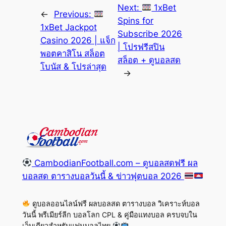
Next:
1xBet
←
Previous:
Spins for
1xBet Jackpot
Subscribe 2026
Casino 2026 | แจ็ก
| โปรฟรีสปิน
พอตคาสิโน สล็อต
สล็อต + ดูบอลสด
โบนัส & โปรล่าสุด
→
CambodianFootball.com – ดูบอลสดฟรี ผล
บอลสด ตารางบอลวันนี้ & ข่าวฟุตบอล 2026
ดูบอลออนไลน์ฟรี ผลบอลสด ตารางบอล วิเคราะห์บอล
วันนี้ พรีเมียร์ลีก บอลโลก CPL & คู่มือแทงบอล ครบจบใน
เว็บเดียวสำหรับแฟนบอลไทย