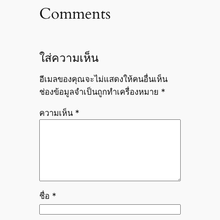
Comments
ใส่ความเห็น
อีเมลของคุณจะไม่แสดงให้คนอื่นเห็น
ช่องข้อมูลจำเป็นถูกทำเครื่องหมาย
*
ความเห็น
*
ชื่อ
*