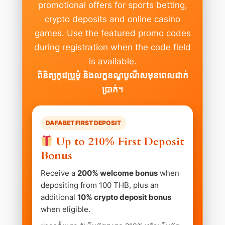
promotional offers for sports betting,
crypto deposits and online casino
games. Use the featured promo codes
during registration when the code field
is available.
ពិនិត្យកូដប្រូម៉ូ និងលក្ខខណ្ឌបូណឹសមុនពេលដាក់
ប្រាក់។
DAFABET FIRST DEPOSIT
Up to 210% First Deposit
Bonus
Receive a
200% welcome bonus
when
depositing from 100 THB, plus an
additional
10% crypto deposit bonus
when eligible.