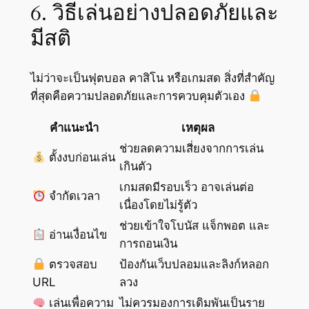
6. วิธีเล่นอย่างปลอดภัยและ
มีสติ
ไม่ว่าจะเป็นฟุตบอล คาสิโน หรือเกมสด สิ่งที่สำคัญ
ที่สุดคือความปลอดภัยและการควบคุมตัวเอง
คำแนะนำ
เหตุผล
ช่วยลดความเสี่ยงจากการเล่น
ตั้งงบก่อนเล่น
เกินตัว
เกมสดมีรอบเร็ว อาจเล่นต่อ
จำกัดเวลา
เนื่องโดยไม่รู้ตัว
ช่วยเข้าใจโบนัส แจ็กพอต และ
อ่านเงื่อนไข
การถอนเงิน
ตรวจสอบ
ป้องกันเว็บปลอมและลิงก์หลอก
URL
ลวง
เล่นเพื่อความ
ไม่ควรมองการเดิมพันเป็นราย