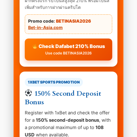
ฝากครั้งแรก รับโบนัสสูงสุด 210% พร้อมโบนัส
เพิ่มสำหรับการฝากผ่านคริปโต
Promo code:
BETINASIA2026
Bet-in-Asia.com
Check Dafabet 210% Bonus
Use code BETINASIA2026
1XBET SPORTS PROMOTION
150% Second Deposit
Bonus
Register with 1xBet and check the offer
for a
150% second-deposit bonus
, with
a promotional maximum of up to
108
USD
when available.