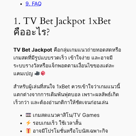
9. FAQ
1. TV Bet Jackpot 1xBet
คืออะไร?
TV Bet Jackpot
คือกลุ่มเกมแนวถ่ายทอดสดหรือ
เกมสดที่มีรูปแบบรวดเร็ว เข้าใจง่าย และอาจมี
ระบบรางวัลหรือแจ็กพอตตามเงื่อนไขของแต่ละ
แคมเปญ
สำหรับผู้เล่นที่สนใจ 1xBet ควรเข้าใจว่าเกมแนวนี้
แตกต่างจากการเดิมพันฟุตบอล เพราะผลลัพธ์เกิด
เร็วกว่า และต้องอ่านกติกาให้ชัดเจนก่อนเล่น
เกมสดแนวคาสิโน/TV Games
รอบเกมเร็ว ใช้เวลาสั้น
อาจมีโปรโมชั่นหรือโบนัสเฉพาะกิจ