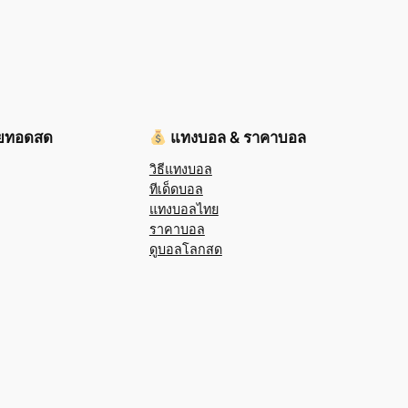
ายทอดสด
แทงบอล & ราคาบอล
วิธีแทงบอล
ทีเด็ดบอล
แทงบอลไทย
ราคาบอล
ดูบอลโลกสด