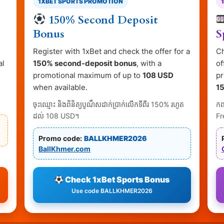
1XBET SPORTS PROMOTION
150% Second Deposit
Bonus
S
Register with 1xBet and check the offer for a
Ch
al
150% second-deposit bonus
, with a
of
promotional maximum of up to
108 USD
pr
when available.
15
ม
ចុះឈ្មោះ និងពិនិត្យបូណឹសដាក់ប្រាក់លើកទីពីរ 150% រហូត
កញ
ដល់ 108 USD។
Fr
Promo code:
BALLKHMER2026
BallKhmer.com
Check 1xBet Sports Bonus
Use code BALLKHMER2026