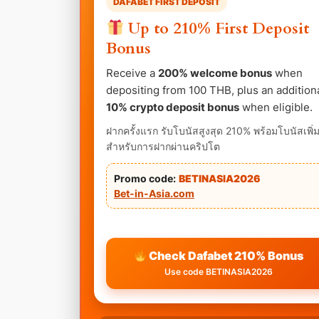
DAFABET FIRST DEPOSIT
Up to 210% First Deposit
Bonus
Receive a
200% welcome bonus
when
depositing from 100 THB, plus an addition
10% crypto deposit bonus
when eligible.
ฝากครั้งแรก รับโบนัสสูงสุด 210% พร้อมโบนัสเพิ่
สำหรับการฝากผ่านคริปโต
Promo code:
BETINASIA2026
Bet-in-Asia.com
Check Dafabet 210% Bonus
Use code BETINASIA2026