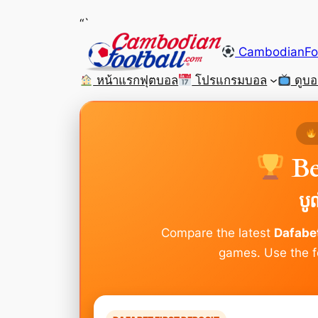
ข้าม
“`
ไป
ยัง
CambodianFoot
เนื้อหา
หน้าแรกฟุตบอล
โปรแกรมบอล
ดูบอ
Be
បូ
Compare the latest
Dafabe
games. Use the fe