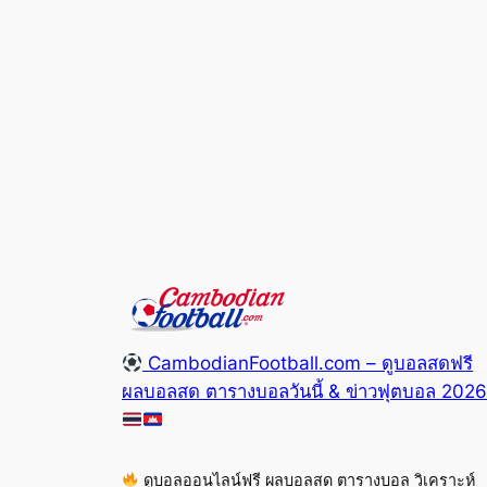
CambodianFootball.com – ดูบอลสดฟรี
ผลบอลสด ตารางบอลวันนี้ & ข่าวฟุตบอล 2026
ดูบอลออนไลน์ฟรี ผลบอลสด ตารางบอล วิเคราะห์