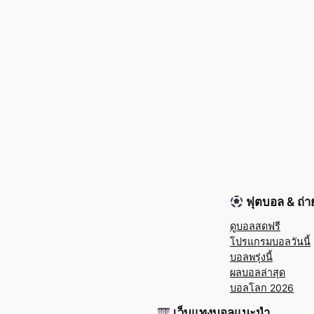
ฟุตบอล & ถ่
ดูบอลสดฟรี
โปรแกรมบอลวันนี้
บอลพรุ่งนี้
ผลบอลล่าสุด
บอลโลก 2026
เว็บแทงบอลแนะนำ