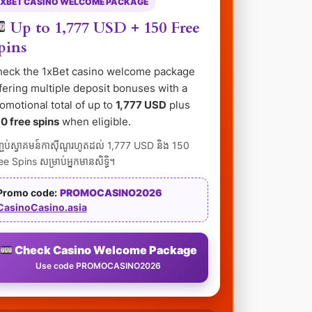
1XBET CASINO WELCOME PACKAGE
Up to 1,777 USD + 150 Free
pins
eck the 1xBet casino welcome package
fering multiple deposit bonuses with a
omotional total of up to
1,777 USD
plus
0 free spins
when eligible.
្ចប់ស្វាគមន៍កាស៊ីណូរហូតដល់ 1,777 USD និង 150
ee Spins សម្រាប់អ្នកមានសិទ្ធិ។
Promo code:
PROMOCASINO2026
CasinoCasino.asia
Check Casino Welcome Package
Use code PROMOCASINO2026