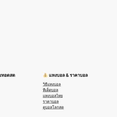
ายทอดสด
แทงบอล & ราคาบอล
วิธีแทงบอล
ทีเด็ดบอล
แทงบอลไทย
ราคาบอล
ดูบอลโลกสด