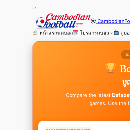
ข้าม
“`
ไป
ยัง
CambodianFoot
เนื้อหา
หน้าแรกฟุตบอล
โปรแกรมบอล
ดูบอ
Be
បូ
Compare the latest
Dafabe
games. Use the fe