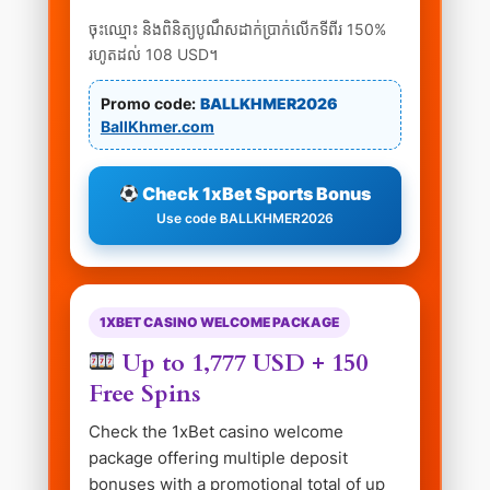
ចុះឈ្មោះ និងពិនិត្យបូណឹសដាក់ប្រាក់លើកទីពីរ 150%
រហូតដល់ 108 USD។
Promo code:
BALLKHMER2026
BallKhmer.com
Check 1xBet Sports Bonus
Use code BALLKHMER2026
1XBET CASINO WELCOME PACKAGE
Up to 1,777 USD + 150
Free Spins
Check the 1xBet casino welcome
package offering multiple deposit
bonuses with a promotional total of up