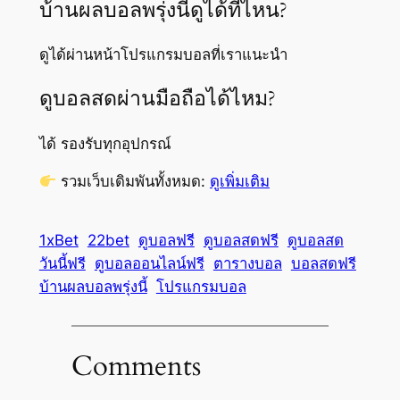
บ้านผลบอลพรุ่งนี้ดูได้ที่ไหน?
ดูได้ผ่านหน้าโปรแกรมบอลที่เราแนะนำ
ดูบอลสดผ่านมือถือได้ไหม?
ได้ รองรับทุกอุปกรณ์
รวมเว็บเดิมพันทั้งหมด:
ดูเพิ่มเติม
1xBet
22bet
ดูบอลฟรี
ดูบอลสดฟรี
ดูบอลสด
วันนี้ฟรี
ดูบอลออนไลน์ฟรี
ตารางบอล
บอลสดฟรี
บ้านผลบอลพรุ่งนี้
โปรแกรมบอล
Comments