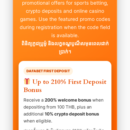
promotional offers for sports betting,
crypto deposits and online casino
games. Use the featured promo codes
during registration when the code field
is available.
ពិនិត្យកូដប្រូម៉ូ និងលក្ខខណ្ឌបូណឹសមុនពេលដាក់
ប្រាក់។
DAFABET FIRST DEPOSIT
Up to 210% First Deposit
Bonus
Receive a
200% welcome bonus
when
depositing from 100 THB, plus an
additional
10% crypto deposit bonus
when eligible.