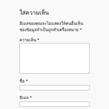
ใส่ความเห็น
อีเมลของคุณจะไม่แสดงให้คนอื่นเห็น
ช่องข้อมูลจำเป็นถูกทำเครื่องหมาย
*
ความเห็น
*
ชื่อ
*
อีเมล
*