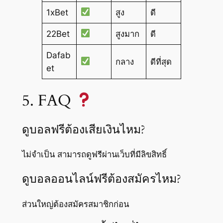
1xBet
สูง
ดี
22Bet
สูงมาก
ดี
Dafab
กลาง
ดีที่สุด
et
5. FAQ
ดูบอลฟรีต้องเสียเงินไหม?
ไม่จำเป็น สามารถดูฟรีผ่านเว็บที่มีลิขสิทธิ์
ดูบอลออนไลน์ฟรีต้องสมัครไหม?
ส่วนใหญ่ต้องสมัครสมาชิกก่อน