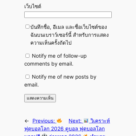
เว็บไซต์
บันทึกชื่อ, อีเมล และชื่อเว็บไซต์ของ
ฉันบนเบราว์เซอร์นี้ สำหรับการแสดง
ความเห็นครั้งถัดไป
Notify me of follow-up
comments by email.
Notify me of new posts by
email.
←
Previous:
Next:
วิเคราะห์
ฟุตบอลโลก 2026 ดู
บอล ฟุตบอลโลก