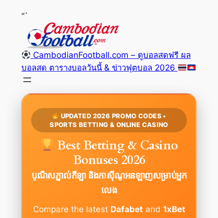
ข้าม
“`
ไป
ยัง
เนื้อหา
CambodianFootball.com – ดูบอลสดฟรี ผล
บอลสด ตารางบอลวันนี้ & ข่าวฟุตบอล 2026
UPDATED 2026 PROMO CODES •
SPORTS BETTING & ONLINE CASINO
Best Betting & Casino
Bonuses 2026
បូណឹសភ្នាល់កីឡា និងកាស៊ីណូអនឡាញសម្រាប់អ្នក
លេង
Compare the latest
Dafabet
and
1xBet