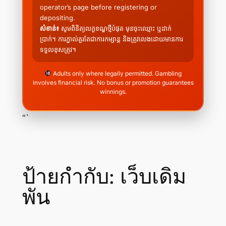
operator’s page before registering or
depositing.
សំខាន់៖
សូមពិនិត្យលក្ខខណ្ឌថ្មីបំផុត មុនចុះឈ្មោះ ឬដាក់
ប្រាក់។ ការភ្នាល់គួរតែជាការកម្សាន្ត និងត្រូវលេងដោយមានការ
ទទួលខុសត្រូវ។
Adults only where legally permitted. Gambling
involves financial risk. No bonus or promotion guarantees
winnings.
“`
ป้ายกำกับ:
เว็บเดิม
พัน