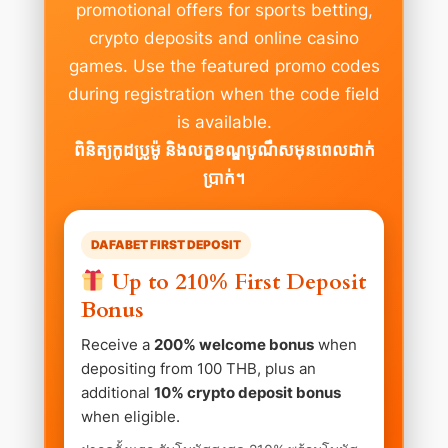
promotional offers for sports betting,
crypto deposits and online casino
games. Use the featured promo codes
during registration when the code field
is available.
ពិនិត្យកូដប្រូម៉ូ និងលក្ខខណ្ឌបូណឹសមុនពេលដាក់
ប្រាក់។
DAFABET FIRST DEPOSIT
Up to 210% First Deposit
Bonus
Receive a
200% welcome bonus
when
depositing from 100 THB, plus an
additional
10% crypto deposit bonus
when eligible.