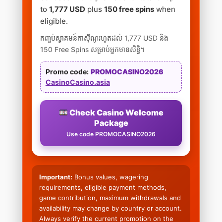
to
1,777 USD
plus
150 free spins
when
eligible.
កញ្ចប់ស្វាគមន៍កាស៊ីណូរហូតដល់ 1,777 USD និង
150 Free Spins សម្រាប់អ្នកមានសិទ្ធិ។
Promo code:
PROMOCASINO2026
CasinoCasino.asia
Check Casino Welcome
Package
Use code PROMOCASINO2026
Important:
Bonus values, wagering
requirements, eligible payment methods,
game contribution, maximum withdrawals and
availability may change by country or account.
Always verify the current promotion on the