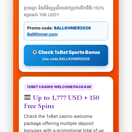
ចុះឈ្មោះ និងពិនិត្យបូណឹសដាក់ប្រាក់លើកទីពីរ 150%
រហូតដល់ 108 USD។
Promo code:
BALLKHMER2026
BallKhmer.com
Check 1xBet Sports Bonus
Use code BALLKHMER2026
1XBET CASINO WELCOME PACKAGE
Up to 1,777 USD + 150
Free Spins
Check the 1xBet casino welcome
package offering multiple deposit
bonuses with a promotional total of up