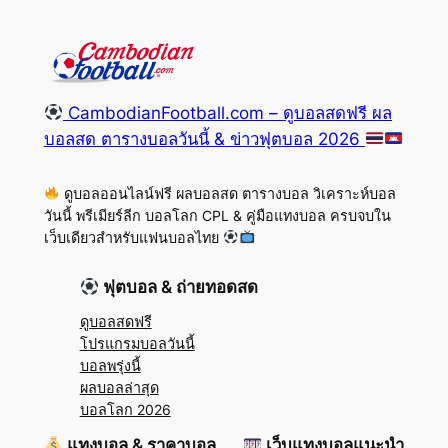
CambodianFootball.com – ดูบอลสดฟรี ผล
บอลสด ตารางบอลวันนี้ & ข่าวฟุตบอล 2026
ดูบอลออนไลน์ฟรี ผลบอลสด ตารางบอล วิเคราะห์บอล
วันนี้ พรีเมียร์ลีก บอลโลก CPL & คู่มือแทงบอล ครบจบใน
เว็บเดียวสำหรับแฟนบอลไทย
ฟุตบอล & ถ่ายทอดสด
ดูบอลสดฟรี
โปรแกรมบอลวันนี้
บอลพรุ่งนี้
ผลบอลล่าสุด
บอลโลก 2026
แทงบอล & ราคาบอล
เว็บแทงบอลแนะนำ